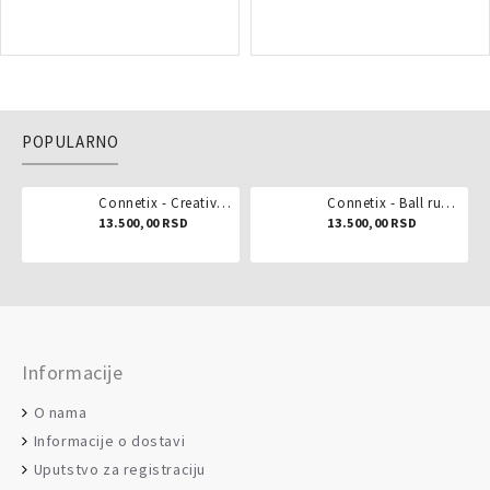
POPULARNO
Connetix - Creative pack 102 dela
Connetix - Ball run pastel 106 delova
13.500,00 RSD
13.500,00 RSD
Informacije
O nama
Informacije o dostavi
Uputstvo za registraciju