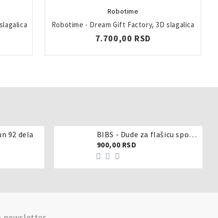
Robotime
slagalica
Robotime - Dream Gift Factory, 3D slagalica
7.700,00 RSD
un 92 dela
BIBS - Dude za flašicu sporijeg, srednjeg ili brzog protoka - silikon
900,00 RSD
a newsletter