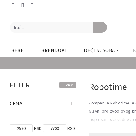
BEBE
BRENDOVI
DEČIJA SOBA
I
FILTER
Robotime
Poništi
CENA
Kompanija Robotime je 
Glavni proizvod ovog br
Inspirisani svakodnevni
šarmom života i uživanja
RSD
RSD
Izaberite maketu koja va