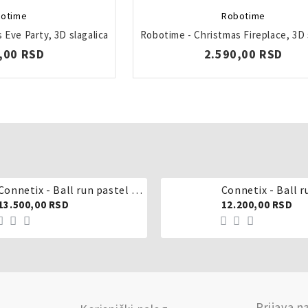
otime
Robotime
 Eve Party, 3D slagalica
Robotime - Christmas Fireplace, 3D 
,00 RSD
2.590,00 RSD
Connetix - Ball run pastel 106 delova
Connetix - Ball r
13.500,00 RSD
12.200,00 RSD
Prijava n