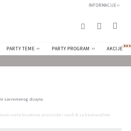
INFORMACIJE
DO 
PARTY TEME
PARTY PROGRAM
AKCIJE
ode savremenog dizajna.
širom sveta kreativne proizvode i suoči ih sa beskonačnim
te sijalice i smestite je na mesto koje će najlepše ukrasiti.