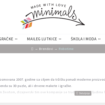
GRAČKE
MAILEG LUTKICE
ŠKOLA I MODA
Brendovi
Robotime
osmovana 2007. godine sa ciljem da tržištu ponudi moderne proizv
enda su 3D puzle, ali i drvene makete i igračke.
m životom, dizajnerski tim ove kompanije se trudi da ponudi ljudima 
 u istraživanju.
m se najviše dopada, polako i strpljivo uobličite svaki detalj, uključi