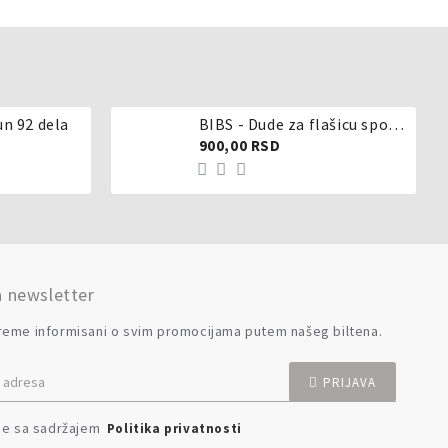
un 92 dela
BIBS - Dude za flašicu sporijeg, srednjeg ili brzog protoka - silikon
900,00 RSD
a newsletter
reme informisani o svim promocijama putem našeg biltena.
PRIJAVA
se sa sadržajem
Politika privatnosti