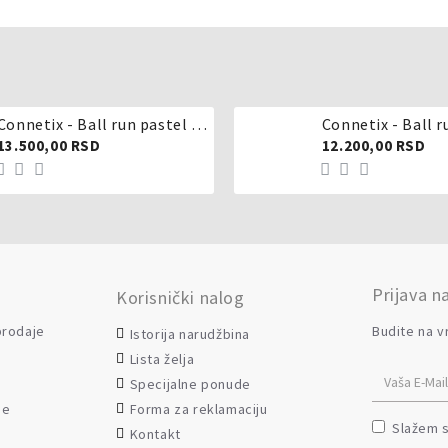
Connetix - Ball run pastel 106 delova
Connetix - Ball r
13.500,00 RSD
12.200,00 RSD
Prijava n
Korisnički nalog
 prodaje
Budite na v
Istorija narudžbina
Lista želja
Specijalne ponude
Forma za reklamaciju
je
Slažem 
Kontakt