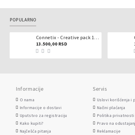
POPULARNO
Connetix - Creative pack 102 dela
13.500,00 RSD
Informacije
Servis
O nama
Uslovi korišćenja i
Informacije o dostavi
Načini plaćanja
Uputstvo za registraciju
Politika privatnosti
Kako kupiti?
Pravo na odustajan
Najčešća pitanja
Reklamacije