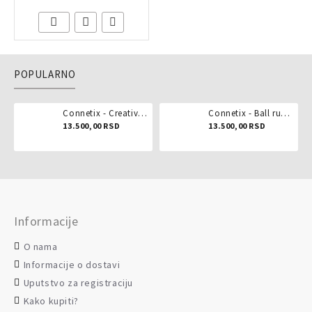
POPULARNO
Connetix - Creative pack 102 dela
Connetix - Ball run pastel 106 delova
13.500,00 RSD
13.500,00 RSD
Informacije
O nama
Informacije o dostavi
Uputstvo za registraciju
Kako kupiti?