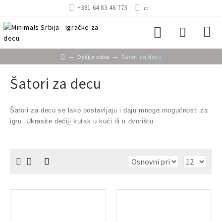
+381 64 83 48 773
Dečija soba
Šatori za decu
Šatori za decu
Šatori za decu se lako postavljaju i daju mnoge mogućnosti za
igru. Ukrasite dečiji kutak u kući ili u dvorištu.