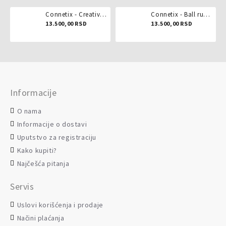
Connetix - Creative pack 102 dela
Connetix - Ball run pastel 106 delova
13.500,00 RSD
13.500,00 RSD
Informacije
O nama
Informacije o dostavi
Uputstvo za registraciju
Kako kupiti?
Najčešća pitanja
Servis
Uslovi korišćenja i prodaje
Načini plaćanja