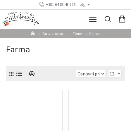
+381 64 83 48 773
Party program
Teme
Farma
Farma