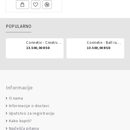
POPULARNO
Connetix - Creative pack 102 dela
Connetix - Ball run pastel 106 delova
13.500,00 RSD
13.500,00 RSD
Informacije
O nama
Informacije o dostavi
Uputstvo za registraciju
Kako kupiti?
Najčešća pitanja