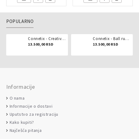
POPULARNO
Connetix - Creative pack 102 dela
Connetix - Ball run pastel 106 delova
13.500,00 RSD
13.500,00 RSD
Informacije
O nama
Informacije o dostavi
Uputstvo za registraciju
Kako kupiti?
Najčešća pitanja