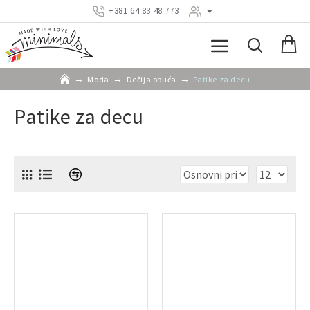
+381 64 83 48 773
Moda
Dečija obuća
Patike za decu
Patike za decu