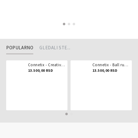
POPULARNO
GLEDALI STE...
Connetix - Creative pack 102 dela
Connetix - Ball run pastel 106 delova
13.500,00 RSD
13.500,00 RSD