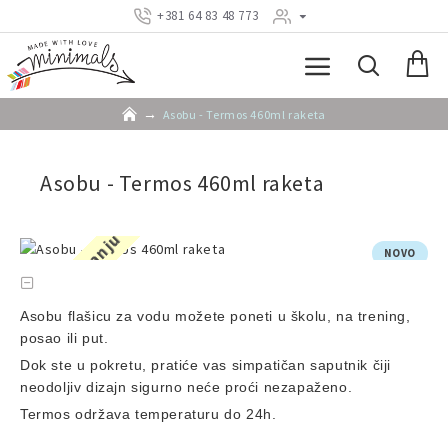
+381 64 83 48 773
Asobu - Termos 460ml raketa
Asobu - Termos 460ml raketa
Nema na stanju
NOVO
Asobu flašicu za vodu možete poneti u školu, na trening,
posao ili put.
Dok ste u pokretu, pratiće vas simpatičan saputnik čiji
neodoljiv dizajn sigurno neće proći nezapaženo.
Termos održava temperaturu do 24h.