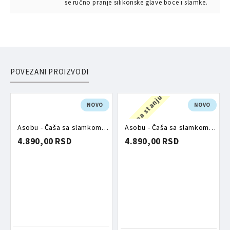
se ručno pranje silikonske glave boce i slamke.
POVEZANI PROIZVODI
Nema na stanju
NOVO
NOVO
Asobu - Čaša sa slamkom 720ml maca
Asobu - Čaša sa slamkom 720ml meda
4.890,00 RSD
4.890,00 RSD