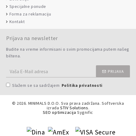
Specijalne ponude
Forma za reklamaciju
Kontakt
Prijava na newsletter
Budite na vreme informisani o svim promocijama putem našeg
biltena.
PRIJAVA
Slažem se sa sadržajem
Politika privatnosti
©
2026. MINIMALS D.O.O. Sva prava zadržana. Softverska
izrada
STIV Solutions
.
SEO optimizacija
Sygnific