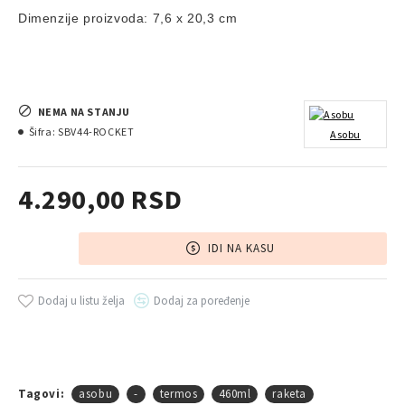
Dimenzije proizvoda: 7,6 x 20,3 cm
NEMA NA STANJU
Šifra:
SBV44-ROCKET
Asobu
4.290,00 RSD
IDI NA KASU
Dodaj u listu želja
Dodaj za poređenje
Tagovi:
asobu
-
termos
460ml
raketa