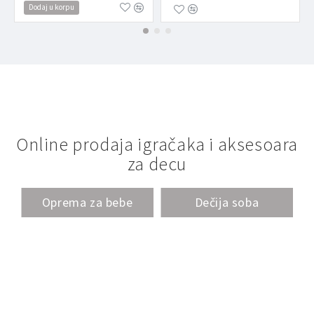
Dodaj u korpu
Online prodaja igračaka i aksesoara
za decu
Oprema za bebe
Dečija soba