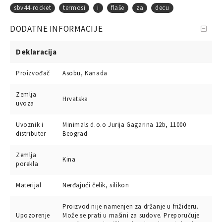
sbv44-rocket
termosi
i
flaše
za
decu
DODATNE INFORMACIJE
Deklaracija
Proizvođač
Asobu, Kanada
Zemlja
Hrvatska
uvoza
Uvoznik i
Minimals d.o.o Jurija Gagarina 12b, 11000
distributer
Beograd
Zemlja
Kina
porekla
Materijal
Nerđajući čelik, silikon
Proizvod nije namenjen za držanje u frižideru.
Upozorenje
Može se prati u mašini za sudove. Preporučuje