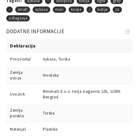
Tagovi:
aykasa
-
sklopiva
kutija
light
grey
-
small
aykasa
mini
korpe
i
kutije
za
odlaganje
DODATNE INFORMACIJE
Deklaracija
Proizvođač
Aykasa, Turska
Zemlja
Hrvatska
uvoza
Minimals d.o.o Jurija Gagarina 12b, 11000
Uvoznik
Beograd
Zemlja
Turska
porekla
Materijal
Plastika