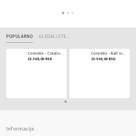
POPULARNO
GLEDALI STE...
Connetix - Creative pack 102 dela
Connetix - Ball run pastel 106 delova
13.500,00 RSD
13.500,00 RSD
Informacije