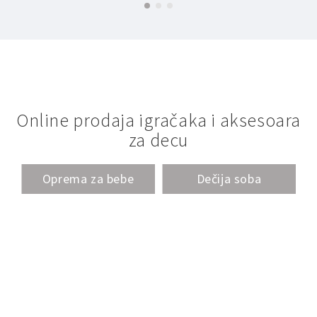
Online prodaja igračaka i aksesoara
za decu
Oprema za bebe
Dečija soba