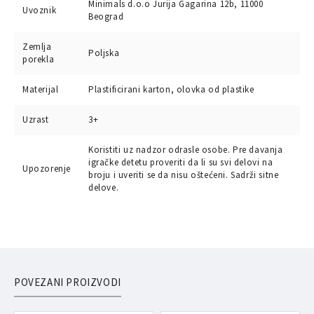
Minimals d.o.o Jurija Gagarina 12b, 11000
Uvoznik
Beograd
Zemlja
Poljska
porekla
Materijal
Plastificirani karton, olovka od plastike
Uzrast
3+
Koristiti uz nadzor odrasle osobe. Pre davanja
igračke detetu proveriti da li su svi delovi na
Upozorenje
broju i uveriti se da nisu oštećeni. Sadrži sitne
delove.
POVEZANI PROIZVODI