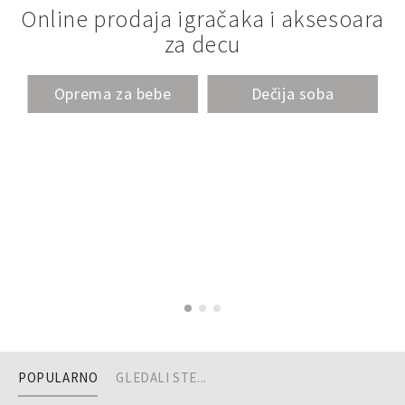
Online prodaja igračaka i aksesoara
za decu
Oprema za bebe
Dečija soba
POPULARNO
GLEDALI STE...