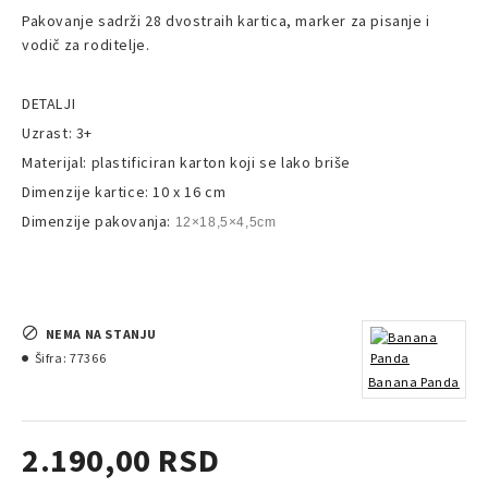
Pakovanje sadrži 28 dvostraih kartica, marker za pisanje i
vodič za roditelje.
DETALJI
Uzrast: 3+
Materijal: plastificiran karton koji se lako briše
Dimenzije kartice: 10 x 16 cm
Dimenzije pakovanja:
12×18,5×4,5cm
NEMA NA STANJU
Šifra:
77366
Banana Panda
2.190,00 RSD