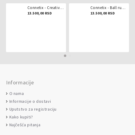
Connetix - Creative pack 102 dela
Connetix - Ball run pastel 106 delova
13.500,00 RSD
13.500,00 RSD
Informacije
O nama
Informacije o dostavi
Uputstvo za registraciju
Kako kupiti?
Najčešća pitanja