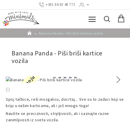
+381 64 83 48 773
Banana Panda - Piši briši kartice vozila
Banana Panda - Piši briši kartice
vozila
Nema na stanju
Spoj tačkice, reši mozgalicu, docrtaj... Sve su to zadaci koji se
kriju u našim karticama, ali i još mnogo toga!
Naučite se preciznosti, strpljivosti, ali i saznajte razne
zanimljivosti iz sveta vozila.