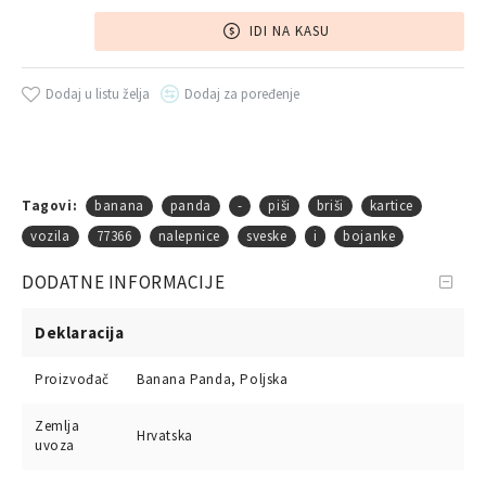
IDI NA KASU
Dodaj u listu želja
Dodaj za poređenje
Tagovi:
banana
panda
-
piši
briši
kartice
vozila
77366
nalepnice
sveske
i
bojanke
DODATNE INFORMACIJE
Deklaracija
Proizvođač
Banana Panda, Poljska
Zemlja
Hrvatska
uvoza