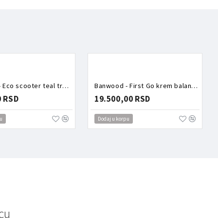
Banwood - Eco scooter teal trotinet
Banwood - First Go krem balans bicikl
0 RSD
19.500,00 RSD
u
Dodaj u korpu
cu