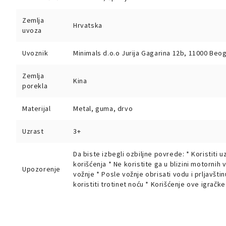
Zemlja
Hrvatska
uvoza
Uvoznik
Minimals d.o.o Jurija Gagarina 12b, 11000 Beo
Zemlja
Kina
porekla
Materijal
Metal, guma, drvo
Uzrast
3+
Da biste izbegli ozbiljne povrede: * Koristit
korišćenja * Ne koristite ga u blizini motornih 
Upozorenje
vožnje * Posle vožnje obrisati vodu i prljavš
koristiti trotinet noću * Korišćenje ove igračk