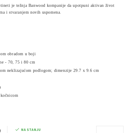
otineti je težnja Banwood kompanije da upotpuni aktivan život
ma i stvaranjem novih uspomena.
nom obradom u boji
ne - 70, 75 i 80 cm
enom neklizajućom podlogom; dimenzije
29.7 x 9.6 cm
m
a kočnicom
D
NA STANJU