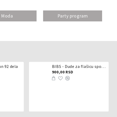
Moda
Party program
un 92 dela
BIBS - Dude za flašicu sporijeg, srednjeg ili brzog protoka - silikon
900,00 RSD