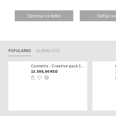
Oprema za bebe
Dečija s
POPULARNO
GLEDALI STE...
Connetix - Creative pack 102 dela
13.500,00 RSD