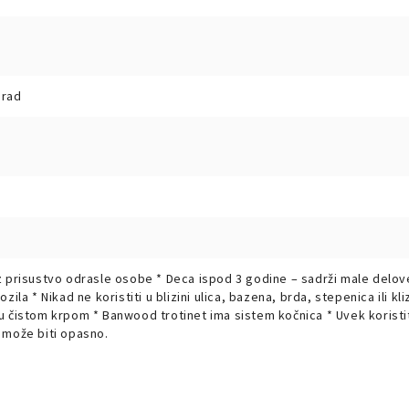
grad
i uz prisustvo odrasle osobe * Deca ispod 3 godine – sadrži male del
vozila * Nikad ne koristiti u blizini ulica, bazena, brda, stepenica ili 
tinu čistom krpom * Banwood trotinet ima sistem kočnica * Uvek koris
e može biti opasno.