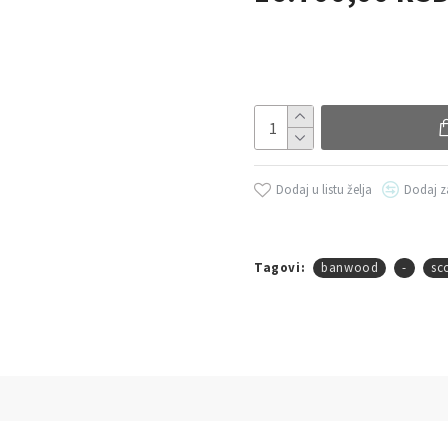
Dodaj u listu želja
Dodaj z
Tagovi:
banwood
-
sc