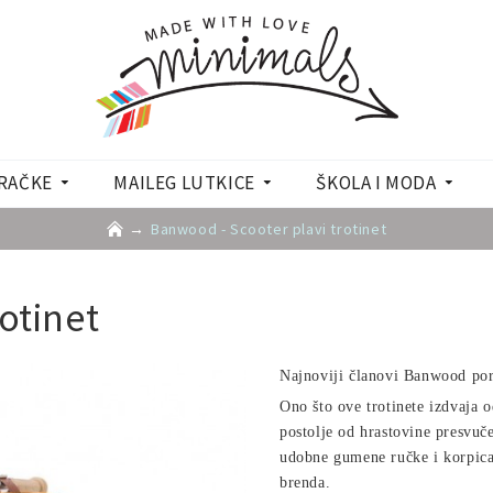
RAČKE
MAILEG LUTKICE
ŠKOLA I MODA
Banwood - Scooter plavi trotinet
otinet
Najnoviji članovi Banwood poro
Ono što ove trotinete izdvaja o
postolje od hrastovine presvu
udobne gumene ručke i korpica 
brenda.