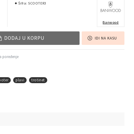
Šifra:
SCOOTER3
Banwood
DODAJ U KORPU
IDI NA KASU
a poređenje
ooter
plavi
trotinet