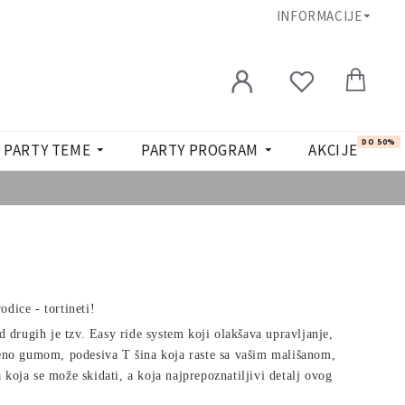
INFORMACIJE
DO 50%
PARTY TEME
PARTY PROGRAM
AKCIJE
dice - tortineti!
d drugih je tzv. Easy ride system koji olakšava upravljanje,
čeno gumom, podesiva T šina koja raste sa vašim mališanom,
koja se može skidati, a koja najprepoznatiljivi detalj ovog