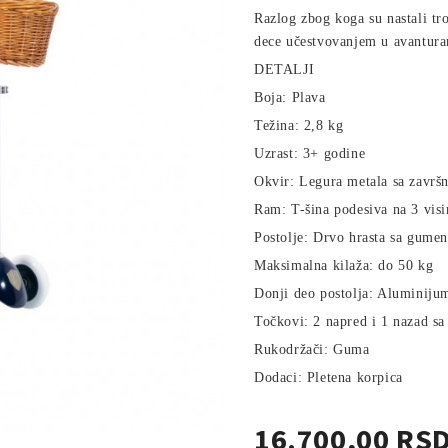
Razlog zbog koga su nastali tr
dece učestvovanjem u avantura
DETALJI
Boja: Plava
Težina: 2,8 kg
Uzrast: 3+ godine
Okvir: Legura metala sa završ
Ram: T-šina podesiva na 3 visi
Postolje: Drvo hrasta sa gum
Maksimalna kilaža: do 50 kg
Donji deo postolja: Aluminiju
Točkovi: 2 napred i 1 nazad s
Rukodržači: Guma
Dodaci: Pletena korpica
16.700,00 RS