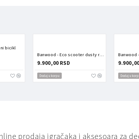
i bicikl
Banwood - Eco scooter dusty rose trotinet
9.900,00 RSD
9.900,0
Dodaj u korpu
Dodaj u korp
nline prodaja igračaka i aksesoara za de