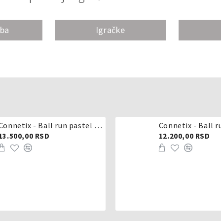
oba
Igračke
Connetix - Ball run pastel 106 delova
Connetix - Ball r
13.500,00 RSD
12.200,00 RSD