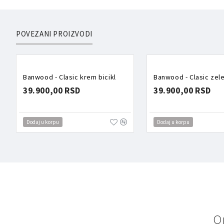
POVEZANI PROIZVODI
Banwood - Clasic krem bicikl
Banwood - Clasic zelen
39.900,00 RSD
39.900,00 RSD
Dodaj u korpu
Dodaj u korpu
O