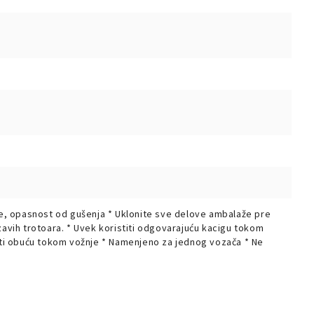
ove, opasnost od gušenja * Uklonite sve delove ambalaže pre
klizavih trotoara. * Uvek koristiti odgovarajuću kacigu tokom
titi obuću tokom vožnje * Namenjeno za jednog vozača * Ne