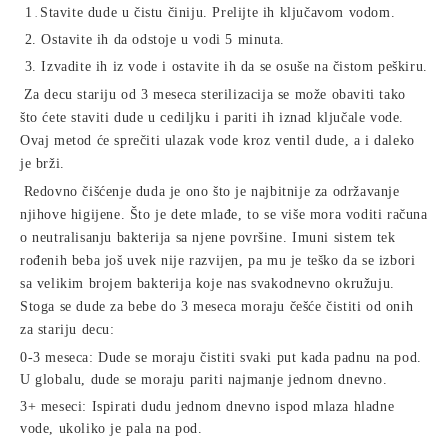
1
Stavite dude u čistu činiju. Prelijte ih ključavom vodom.
.
2.
Ostavite ih da odstoje u vodi 5 minuta.
3.
Izvadite ih iz vode i ostavite ih da se osuše na čistom peškiru.
Za decu stariju od 3 meseca sterilizacija se može obaviti tako
što ćete staviti dude u cediljku i pariti ih iznad ključale vode.
Ovaj metod će sprečiti ulazak vode kroz ventil dude, a i daleko
je brži.
Redovno čišćenje duda je ono što je najbitnije za održavanje
njihove higijene. Što je dete mlađe, to se više mora voditi računa
o neutralisanju bakterija sa njene površine. Imuni sistem tek
rođenih beba još uvek nije razvijen, pa mu je teško da se izbori
sa velikim brojem bakterija koje nas svakodnevno okružuju.
Stoga se dude za bebe do 3 meseca moraju češće čistiti od onih
za stariju decu:
0-3 meseca: Dude se moraju čistiti svaki put kada padnu na pod.
U globalu, dude se moraju pariti najmanje jednom dnevno.
3+ meseci: Ispirati dudu jednom dnevno ispod mlaza hladne
vode, ukoliko je pala na pod.