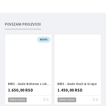
POVEZANI PROIZVODI
NOVO
BIBS - dude Boheme x Liberty Oscar Meadow Blossom mix
BIBS - dude Hush & Grape
1.650,00 RSD
1.450,00 RSD
Dodaj u korpu
Dodaj u korpu