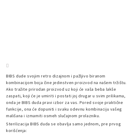
BIBS dude svojim retro dizajnom i pažljivo biranom
kombinacijom boja čine jedinstven proizvod na našem tržištu.
Ako tražite prirodan proizvod uz koji će vaša beba lakše
zaspati, koji će je umiriti i postati joj drugar u svim prilikama,
onda je BIBS duda pravi izbor za vas. Pored svoje praktične
funkcije, ona će dopuniti i svaku odevnu kombinaciju vašeg
mališana i izmamiti osmeh slučajnom prolazniku.
Sterilizacija BIBS duda se obavlja samo jednom, pre prvog
korišćenja: