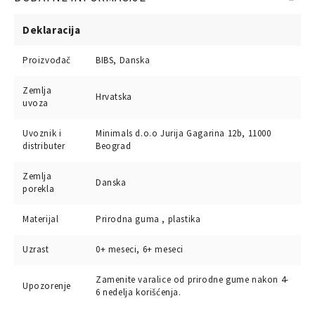
Deklaracija
Proizvođač
BIBS, Danska
Zemlja
Hrvatska
uvoza
Uvoznik i
Minimals d.o.o Jurija Gagarina 12b, 11000
distributer
Beograd
Zemlja
Danska
porekla
Materijal
Prirodna guma , plastika
Uzrast
0+ meseci, 6+ meseci
Zamenite varalice od prirodne gume nakon 4-
Upozorenje
6 nedelja korišćenja.