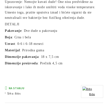
Upozorenje: Nemojte kuvati dude! One nisu predviđene za
iskuvavanje i lako ih može uništiti voda visoke temperature.
Umesto toga, pratite uputstva iznad i bićete sigurni da ste
neutralisali sve bakterije bez fizičkog oštećenja dude.
DETALJI
Pakovanje
: Dve dude u pakovanju
Boja
: Crna i bela
Uzrast
: 0-6 i 6-18 meseci
Materijal
: Prirodna guma
Dimenzije pakovanja
: 18 x 7,5 cm
Dimenzije proizvoda
: Prečnik 4,5 cm
NA STANJU
Šifra:
Bibs
Bibs