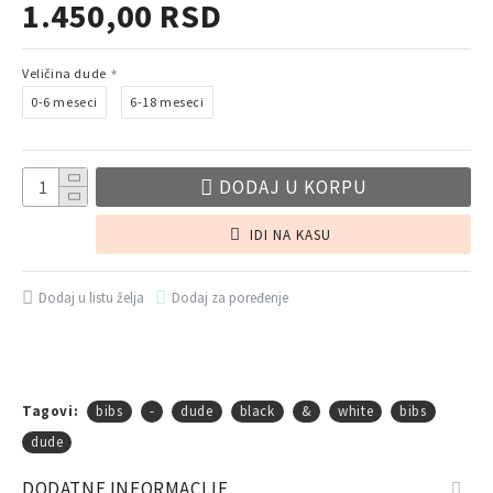
1.450,00 RSD
Veličina dude
0-6 meseci
6-18 meseci
DODAJ U KORPU
IDI NA KASU
Dodaj u listu želja
Dodaj za poređenje
Tagovi:
bibs
-
dude
black
&
white
bibs
dude
DODATNE INFORMACIJE