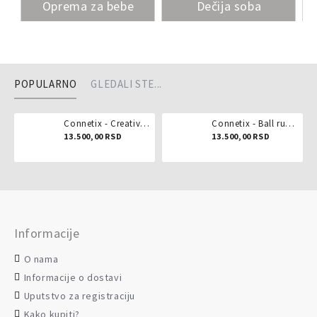
Oprema za bebe
Dečija soba
POPULARNO
GLEDALI STE...
Connetix - Creative pack 102 dela
Connetix - Ball run pastel 106 delova
13.500,00 RSD
13.500,00 RSD
Informacije
O nama
Informacije o dostavi
Uputstvo za registraciju
Kako kupiti?