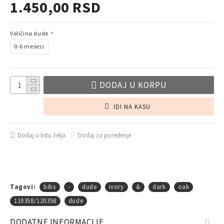
1.450,00 RSD
Veličina dude
0-6 meseci
DODAJ U KORPU
IDI NA KASU
Dodaj u listu želja
Dodaj za poređenje
Tagovi:
bibs
-
dude
ivory
&
dark
oak
110358/120358
dude
DODATNE INFORMACIJE