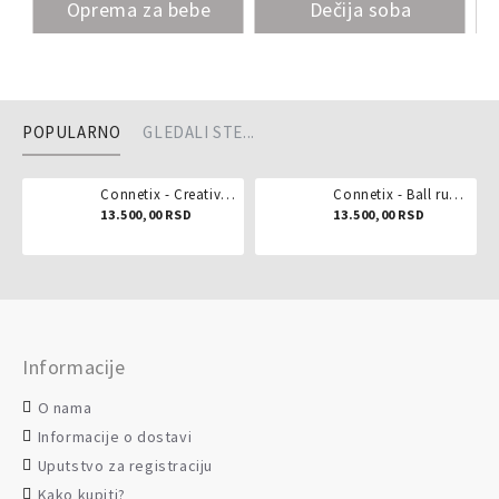
Oprema za bebe
Dečija soba
POPULARNO
GLEDALI STE...
Connetix - Creative pack 102 dela
Connetix - Ball run pastel 106 delova
13.500,00 RSD
13.500,00 RSD
Informacije
O nama
Informacije o dostavi
Uputstvo za registraciju
Kako kupiti?