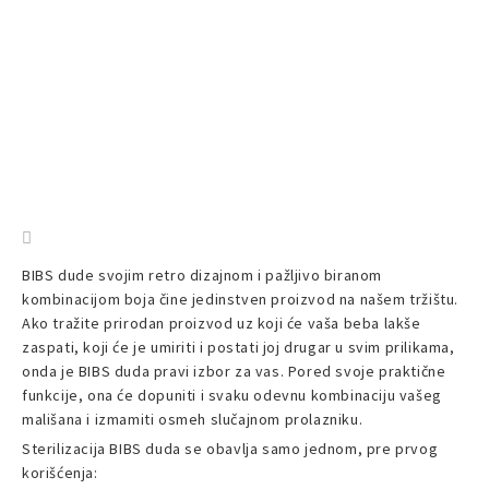
BIBS dude svojim retro dizajnom i pažljivo biranom
kombinacijom boja čine jedinstven proizvod na našem tržištu.
Ako tražite prirodan proizvod uz koji će vaša beba lakše
zaspati, koji će je umiriti i postati joj drugar u svim prilikama,
onda je BIBS duda pravi izbor za vas. Pored svoje praktične
funkcije, ona će dopuniti i svaku odevnu kombinaciju vašeg
mališana i izmamiti osmeh slučajnom prolazniku.
Sterilizacija BIBS duda se obavlja samo jednom, pre prvog
korišćenja: