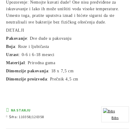
Upozorenje: Nemojte kuvati dude! One nisu predviđene za
iskuvavanje i lako ih može uništiti voda visoke temperature.
Umesto toga, pratite uputstva iznad i bićete sigurni da ste
neutralisali sve bakterije bez fizičkog oštećenja dude.
DETALJI
Pakovanje
: Dve dude u pakovanju
Boja
: Roze i ljubičasta
Uzrast
: 0-6 i 6-18 meseci
Materijal
: Prirodna guma
Dimenzije pakovanja
: 18 x 7,5 cm
Dimenzije proizvoda
: Prečnik 4,5 cm
NA STANJU
Šifra:
110358/120358
Bibs