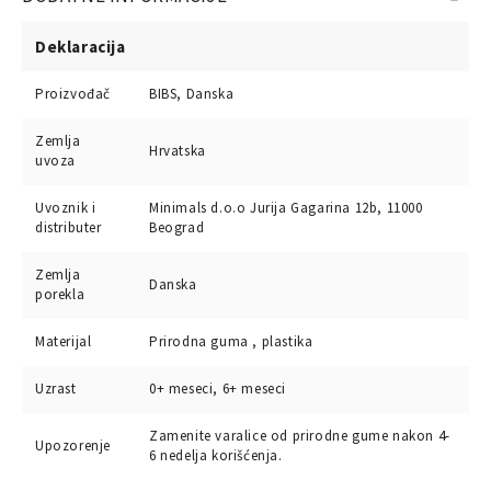
Deklaracija
Proizvođač
BIBS, Danska
Zemlja
Hrvatska
uvoza
Uvoznik i
Minimals d.o.o Jurija Gagarina 12b, 11000
distributer
Beograd
Zemlja
Danska
porekla
Materijal
Prirodna guma , plastika
Uzrast
0+ meseci, 6+ meseci
Zamenite varalice od prirodne gume nakon 4-
Upozorenje
6 nedelja korišćenja.