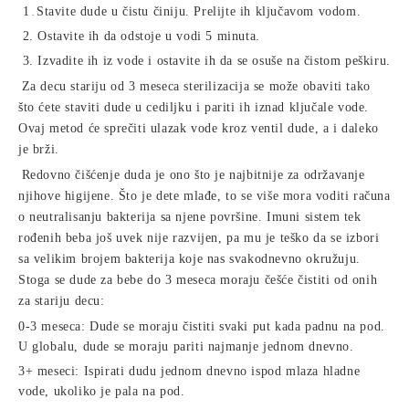
1
Stavite dude u čistu činiju. Prelijte ih ključavom vodom.
.
2.
Ostavite ih da odstoje u vodi 5 minuta.
3.
Izvadite ih iz vode i ostavite ih da se osuše na čistom peškiru.
Za decu stariju od 3 meseca sterilizacija se može obaviti tako
što ćete staviti dude u cediljku i pariti ih iznad ključale vode.
Ovaj metod će sprečiti ulazak vode kroz ventil dude, a i daleko
je brži.
Redovno čišćenje duda je ono što je najbitnije za održavanje
njihove higijene. Što je dete mlađe, to se više mora voditi računa
o neutralisanju bakterija sa njene površine. Imuni sistem tek
rođenih beba još uvek nije razvijen, pa mu je teško da se izbori
sa velikim brojem bakterija koje nas svakodnevno okružuju.
Stoga se dude za bebe do 3 meseca moraju češće čistiti od onih
za stariju decu:
0-3 meseca: Dude se moraju čistiti svaki put kada padnu na pod.
U globalu, dude se moraju pariti najmanje jednom dnevno.
3+ meseci: Ispirati dudu jednom dnevno ispod mlaza hladne
vode, ukoliko je pala na pod.