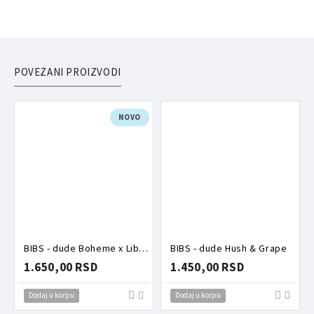
POVEZANI PROIZVODI
NOVO
BIBS - dude Boheme x Liberty Oscar Meadow Blossom mix
BIBS - dude Hush & Grape
1.650,00 RSD
1.450,00 RSD
Dodaj u korpu
Dodaj u korpu