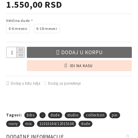
1.550,00 RSD
Veličina dude
0-6 meseci
6-18 meseci
DODAJ U KORPU
IDI NA KASU
Dodaj u listu želja
Dodaj za poređenje
Tagovi:
bibs
-
dude
studio
collection
pin
ivory
mix
11015104/12015104
dude
DODATNE INFORMACIJE