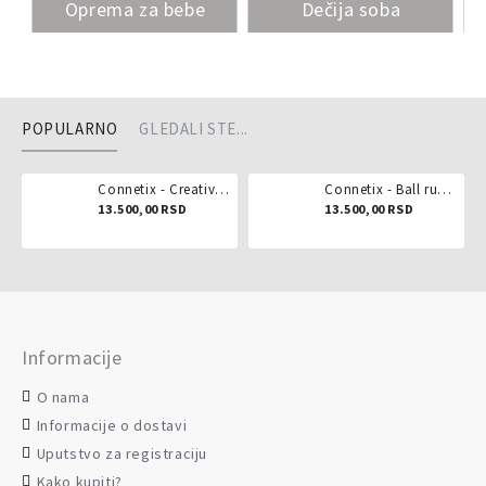
Oprema za bebe
Dečija soba
POPULARNO
GLEDALI STE...
Connetix - Creative pack 102 dela
Connetix - Ball run pastel 106 delova
13.500,00 RSD
13.500,00 RSD
Informacije
O nama
Informacije o dostavi
Uputstvo za registraciju
Kako kupiti?