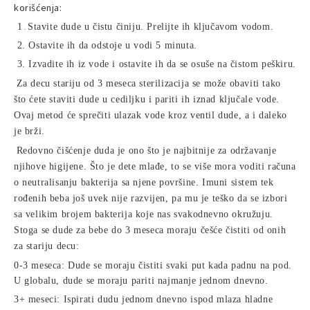
korišćenja:
1
Stavite dude u čistu činiju. Prelijte ih ključavom vodom.
.
2.
Ostavite ih da odstoje u vodi 5 minuta.
3.
Izvadite ih iz vode i ostavite ih da se osuše na čistom peškiru.
Za decu stariju od 3 meseca sterilizacija se može obaviti tako
što ćete staviti dude u cediljku i pariti ih iznad ključale vode.
Ovaj metod će sprečiti ulazak vode kroz ventil dude, a i daleko
je brži.
Redovno čišćenje duda je ono što je najbitnije za održavanje
njihove higijene. Što je dete mlađe, to se više mora voditi računa
o neutralisanju bakterija sa njene površine. Imuni sistem tek
rođenih beba još uvek nije razvijen, pa mu je teško da se izbori
sa velikim brojem bakterija koje nas svakodnevno okružuju.
Stoga se dude za bebe do 3 meseca moraju češće čistiti od onih
za stariju decu:
0-3 meseca: Dude se moraju čistiti svaki put kada padnu na pod.
U globalu, dude se moraju pariti najmanje jednom dnevno.
3+ meseci: Ispirati dudu jednom dnevno ispod mlaza hladne