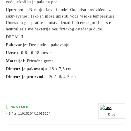
vode, ukoliko je pala na pod.
Upozorenje: Nemojte kuvati dude! One nisu predviđene za
iskuvavanje i lako ih može uništiti voda visoke temperature.
Umesto toga, pratite uputstva iznad i bićete sigurni da ste
neutralisali sve bakterije bez fizičkog oštećenja dude.
DETALJI
Pakovanje
: Dve dude u pakovanju
Uzrast
: 0-6 i 6-18 meseci
Materijal
: Prirodna guma
Dimenzije pakovanja
: 18 x 7,5 cm
Dimenzije proizvoda
: Prečnik 4,5 cm
NA STANJU
Šifra:
11015104/12015104
Bibs