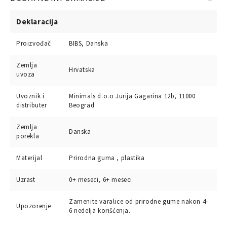
Deklaracija
Proizvođač
BIBS, Danska
Zemlja
Hrvatska
uvoza
Uvoznik i
Minimals d.o.o Jurija Gagarina 12b, 11000
distributer
Beograd
Zemlja
Danska
porekla
Materijal
Prirodna guma , plastika
Uzrast
0+ meseci, 6+ meseci
Zamenite varalice od prirodne gume nakon 4-
Upozorenje
6 nedelja korišćenja.