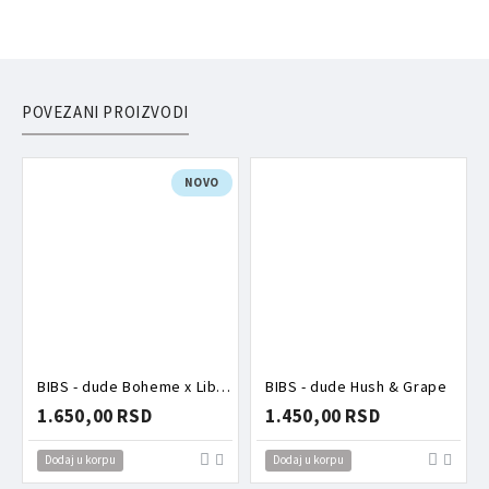
POVEZANI PROIZVODI
NOVO
BIBS - dude Boheme x Liberty Oscar Meadow Blossom mix
BIBS - dude Hush & Grape
1.650,00 RSD
1.450,00 RSD
Dodaj u korpu
Dodaj u korpu