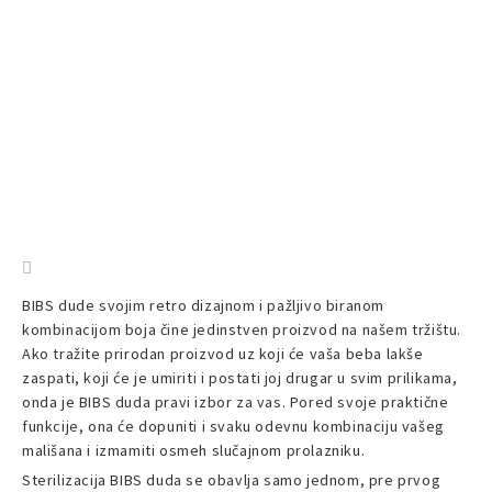
BIBS dude svojim retro dizajnom i pažljivo biranom
kombinacijom boja čine jedinstven proizvod na našem tržištu.
Ako tražite prirodan proizvod uz koji će vaša beba lakše
zaspati, koji će je umiriti i postati joj drugar u svim prilikama,
onda je BIBS duda pravi izbor za vas. Pored svoje praktične
funkcije, ona će dopuniti i svaku odevnu kombinaciju vašeg
mališana i izmamiti osmeh slučajnom prolazniku.
Sterilizacija BIBS duda se obavlja samo jednom, pre prvog