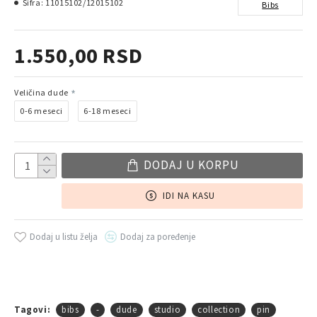
Šifra:
11015102/12015102
Bibs
1.550,00 RSD
Veličina dude
0-6 meseci
6-18 meseci
DODAJ U KORPU
IDI NA KASU
Dodaj u listu želja
Dodaj za poređenje
Tagovi:
bibs
-
dude
studio
collection
pin