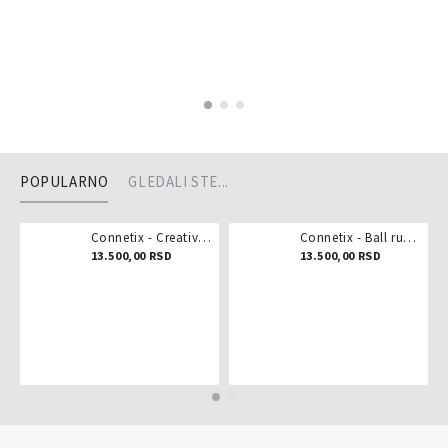
POPULARNO
GLEDALI STE...
Connetix - Creative pack 102 dela
Connetix - Ball run pastel 106 delova
13.500,00 RSD
13.500,00 RSD