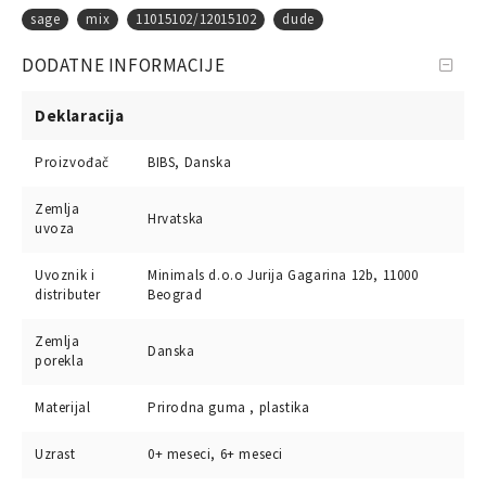
sage
mix
11015102/12015102
dude
DODATNE INFORMACIJE
Deklaracija
Proizvođač
BIBS, Danska
Zemlja
Hrvatska
uvoza
Uvoznik i
Minimals d.o.o Jurija Gagarina 12b, 11000
distributer
Beograd
Zemlja
Danska
porekla
Materijal
Prirodna guma , plastika
Uzrast
0+ meseci, 6+ meseci