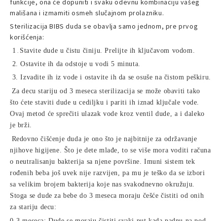
funkcije, ona će dopuniti i svaku odevnu kombinaciju vašeg
mališana i izmamiti osmeh slučajnom prolazniku.
Sterilizacija BIBS duda se obavlja samo jednom, pre prvog
korišćenja:
1
Stavite dude u čistu činiju. Prelijte ih ključavom vodom.
.
2.
Ostavite ih da odstoje u vodi 5 minuta.
3.
Izvadite ih iz vode i ostavite ih da se osuše na čistom peškiru.
Za decu stariju od 3 meseca sterilizacija se može obaviti tako
što ćete staviti dude u cediljku i pariti ih iznad ključale vode.
Ovaj metod će sprečiti ulazak vode kroz ventil dude, a i daleko
je brži.
Redovno čišćenje duda je ono što je najbitnije za održavanje
njihove higijene. Što je dete mlađe, to se više mora voditi računa
o neutralisanju bakterija sa njene površine. Imuni sistem tek
rođenih beba još uvek nije razvijen, pa mu je teško da se izbori
sa velikim brojem bakterija koje nas svakodnevno okružuju.
Stoga se dude za bebe do 3 meseca moraju češće čistiti od onih
za stariju decu:
0-3 meseca: Dude se moraju čistiti svaki put kada padnu na pod.