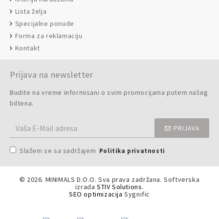
Lista želja
Specijalne ponude
Forma za reklamaciju
Kontakt
Prijava na newsletter
Budite na vreme informisani o svim promocijama putem našeg
biltena.
PRIJAVA
Slažem se sa sadržajem
Politika privatnosti
©
2026. MINIMALS D.O.O. Sva prava zadržana. Softverska
izrada
STIV Solutions
.
SEO optimizacija
Sygnific