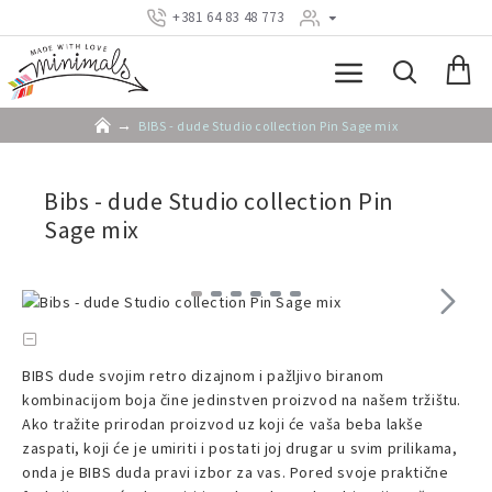
+381 64 83 48 773
BIBS - dude Studio collection Pin Sage mix
Bibs - dude Studio collection Pin
Sage mix
BIBS dude svojim retro dizajnom i pažljivo biranom
kombinacijom boja čine jedinstven proizvod na našem tržištu.
Ako tražite prirodan proizvod uz koji će vaša beba lakše
zaspati, koji će je umiriti i postati joj drugar u svim prilikama,
onda je BIBS duda pravi izbor za vas. Pored svoje praktične