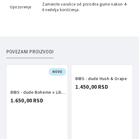
Zamenite varalice od prirodne gume nakon 4-
Upozorenje
6 nedelja korišćenja.
POVEZANI PROIZVODI
NOVO
BIBS - dude Hush & Grape
1.450,00 RSD
BIBS - dude Boheme x Liberty Oscar Meadow Blossom mix
1.650,00 RSD