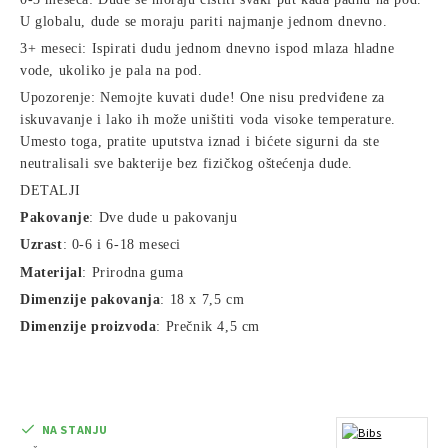
U globalu, dude se moraju pariti najmanje jednom dnevno.
3+ meseci: Ispirati dudu jednom dnevno ispod mlaza hladne
vode, ukoliko je pala na pod.
Upozorenje: Nemojte kuvati dude! One nisu predviđene za
iskuvavanje i lako ih može uništiti voda visoke temperature.
Umesto toga, pratite uputstva iznad i bićete sigurni da ste
neutralisali sve bakterije bez fizičkog oštećenja dude.
DETALJI
Pakovanje
: Dve dude u pakovanju
Uzrast
: 0-6 i 6-18 meseci
Materijal
: Prirodna guma
Dimenzije pakovanja
: 18 x 7,5 cm
Dimenzije proizvoda
: Prečnik 4,5 cm
NA STANJU