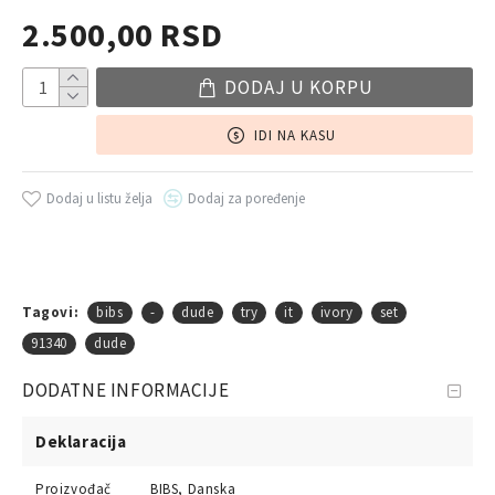
2.500,00 RSD
DODAJ U KORPU
IDI NA KASU
Dodaj u listu želja
Dodaj za poređenje
Tagovi:
bibs
-
dude
try
it
ivory
set
91340
dude
DODATNE INFORMACIJE
Deklaracija
Proizvođač
BIBS, Danska