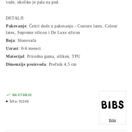
vode, ukoliko je pala na pod.
DETALJI
Pakovanje
: Četiri dude u pakovanju - Couture latex, Colour
latex, Supreme silicon i De Luxe silicon
Boja
: Slonovača
Uzrast
: 0-6 meseci
Materijal
: Prirodna guma, silikon, TPU
Dimenzije proizvoda
: Prečnik 4,5 cm
NA STANJU
Šifra:
91340
Bibs