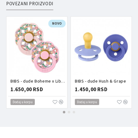
POVEZANI PROIZVODI
NOVO
BIBS - dude Boheme x Liberty Oscar Meadow Blossom mix
BIBS - dude Hush & Grape
1.650,00 RSD
1.450,00 RSD
Dodaj u korpu
Dodaj u korpu