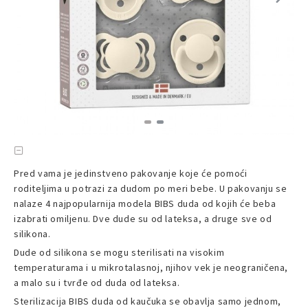
Pred vama je jedinstveno pakovanje koje će pomoći
roditeljima u potrazi za dudom po meri bebe. U pakovanju se
nalaze 4 najpopularnija modela BIBS duda od kojih će beba
izabrati omiljenu. Dve dude su od lateksa, a druge sve od
silikona.
Dude od silikona se mogu sterilisati na visokim
temperaturama i u mikrotalasnoj, njihov vek je neograničena,
a malo su i tvrđe od duda od lateksa.
Sterilizacija BIBS duda od kaučuka se obavlja samo jednom,