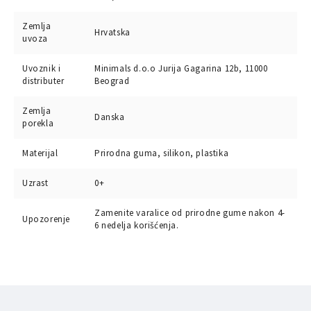
Zemlja
Hrvatska
uvoza
Uvoznik i
Minimals d.o.o Jurija Gagarina 12b, 11000
distributer
Beograd
Zemlja
Danska
porekla
Materijal
Prirodna guma, silikon, plastika
Uzrast
0+
Zamenite varalice od prirodne gume nakon 4-
Upozorenje
6 nedelja korišćenja.