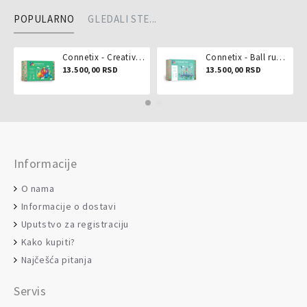
POPULARNO
GLEDALI STE...
Connetix - Creative pack 102 dela
Connetix - Ball run pastel 106 delova
13.500,00 RSD
13.500,00 RSD
Informacije
O nama
Informacije o dostavi
Uputstvo za registraciju
Kako kupiti?
Najčešća pitanja
Servis