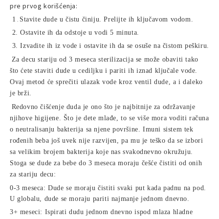
pre prvog korišćenja:
1
Stavite dude u čistu činiju. Prelijte ih ključavom vodom.
.
2.
Ostavite ih da odstoje u vodi 5 minuta.
3.
Izvadite ih iz vode i ostavite ih da se osuše na čistom peškiru.
Za decu stariju od 3 meseca sterilizacija se može obaviti tako
što ćete staviti dude u cediljku i pariti ih iznad ključale vode.
Ovaj metod će sprečiti ulazak vode kroz ventil dude, a i daleko
je brži.
Redovno čišćenje duda je ono što je najbitnije za održavanje
njihove higijene. Što je dete mlađe, to se više mora voditi računa
o neutralisanju bakterija sa njene površine. Imuni sistem tek
rođenih beba još uvek nije razvijen, pa mu je teško da se izbori
sa velikim brojem bakterija koje nas svakodnevno okružuju.
Stoga se dude za bebe do 3 meseca moraju češće čistiti od onih
za stariju decu:
0-3 meseca: Dude se moraju čistiti svaki put kada padnu na pod.
U globalu, dude se moraju pariti najmanje jednom dnevno.
3+ meseci: Ispirati dudu jednom dnevno ispod mlaza hladne