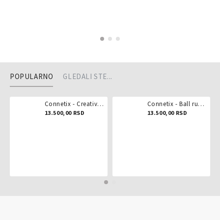
POPULARNO
GLEDALI STE...
Connetix - Creative pack 102 dela
Connetix - Ball run pastel 106 delova
13.500,00 RSD
13.500,00 RSD