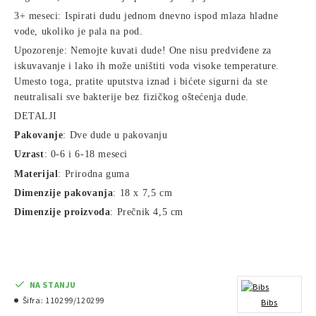
3+ meseci: Ispirati dudu jednom dnevno ispod mlaza hladne
vode, ukoliko je pala na pod.
Upozorenje: Nemojte kuvati dude! One nisu predviđene za
iskuvavanje i lako ih može uništiti voda visoke temperature.
Umesto toga, pratite uputstva iznad i bićete sigurni da ste
neutralisali sve bakterije bez fizičkog oštećenja dude.
DETALJI
Pakovanje
: Dve dude u pakovanju
Uzrast
: 0-6 i 6-18 meseci
Materijal
: Prirodna guma
Dimenzije pakovanja
: 18 x 7,5 cm
Dimenzije proizvoda
: Prečnik 4,5 cm
NA STANJU
Šifra:
110299/120299
Bibs