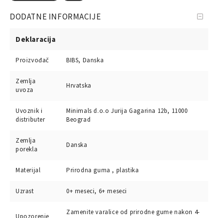
DODATNE INFORMACIJE
Deklaracija
Proizvođač
BIBS, Danska
Zemlja
Hrvatska
uvoza
Uvoznik i
Minimals d.o.o Jurija Gagarina 12b, 11000
distributer
Beograd
Zemlja
Danska
porekla
Materijal
Prirodna guma , plastika
Uzrast
0+ meseci, 6+ meseci
Zamenite varalice od prirodne gume nakon 4-
Upozorenje