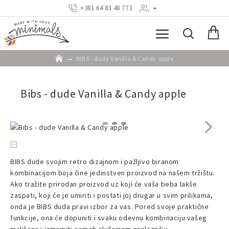
+381 64 83 48 773
BIBS - dude Vanilla & Candy apple
Bibs - dude Vanilla & Candy apple
BIBS dude svojim retro dizajnom i pažljivo biranom
kombinacijom boja čine jedinstven proizvod na našem tržištu.
Ako tražite prirodan proizvod uz koji će vaša beba lakše
zaspati, koji će je umiriti i postati joj drugar u svim prilikama,
onda je BIBS duda pravi izbor za vas. Pored svoje praktične
funkcije, ona će dopuniti i svaku odevnu kombinaciju vašeg
mališana i izmamiti osmeh slučajnom prolazniku.