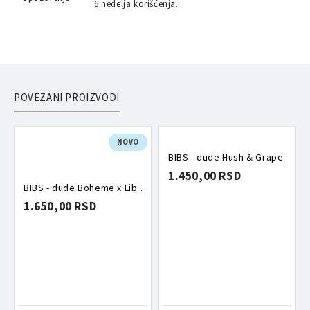
6 nedelja korišćenja.
POVEZANI PROIZVODI
NOVO
BIBS - dude Hush & Grape
1.450,00 RSD
BIBS - dude Boheme x Liberty Oscar Meadow Blossom mix
1.650,00 RSD