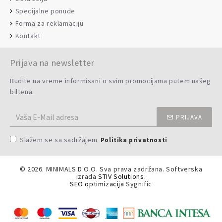
Specijalne ponude
Forma za reklamaciju
Kontakt
Prijava na newsletter
Budite na vreme informisani o svim promocijama putem našeg
biltena.
PRIJAVA
Slažem se sa sadržajem
Politika privatnosti
©
2026. MINIMALS D.O.O. Sva prava zadržana. Softverska
izrada
STIV Solutions
.
SEO optimizacija
Sygnific