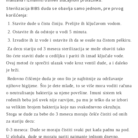
Sterilizacija BIBS duda se obavlja samo jednom, pre prvog
korišćenja:
1
Stavite dude u čistu činiju. Prelijte ih ključavom vodom.
.
2.
Ostavite ih da odstoje u vodi 5 minuta.
3.
Izvadite ih iz vode i ostavite ih da se osuše na čistom peškiru.
Za decu stariju od 3 meseca sterilizacija se može obaviti tako
što ćete staviti dude u cediljku i pariti ih iznad ključale vode.
Ovaj metod će sprečiti ulazak vode kroz ventil dude, a i daleko
je brži.
Redovno čišćenje duda je ono što je najbitnije za održavanje
njihove higijene. Što je dete mlađe, to se više mora voditi računa
o neutralisanju bakterija sa njene površine. Imuni sistem tek
rođenih beba još uvek nije razvijen, pa mu je teško da se izbori
sa velikim brojem bakterija koje nas svakodnevno okružuju.
Stoga se dude za bebe do 3 meseca moraju češće čistiti od onih
za stariju decu:
0-3 meseca: Dude se moraju čistiti svaki put kada padnu na pod.
U globalu, dude se moraju pariti najmanje jednom dnevno.