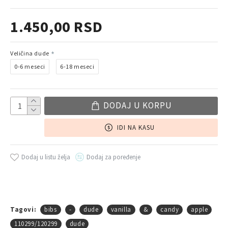
1.450,00 RSD
Veličina dude
0-6 meseci
6-18 meseci
DODAJ U KORPU
IDI NA KASU
Dodaj u listu želja
Dodaj za poređenje
Tagovi:
bibs
-
dude
vanilla
&
candy
apple
110299/120299
dude