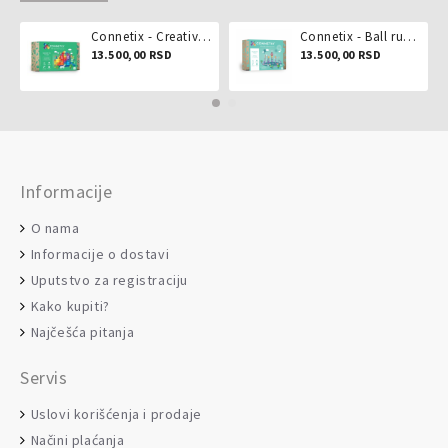
Connetix - Creative pack 102 dela
Connetix - Ball run pastel 106 delova
13.500,00 RSD
13.500,00 RSD
Informacije
O nama
Informacije o dostavi
Uputstvo za registraciju
Kako kupiti?
Najčešća pitanja
Servis
Uslovi korišćenja i prodaje
Načini plaćanja