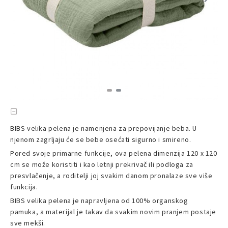
BIBS velika pelena je namenjena za prepovijanje beba. U
njenom zagrljaju će se bebe osećati sigurno i smireno.
Pored svoje primarne funkcije, ova pelena dimenzija 120 x 120
cm se može koristiti i kao letnji prekrivač ili podloga za
presvlačenje, a roditelji joj svakim danom pronalaze sve više
funkcija.
BIBS velika pelena je napravljena od 100% organskog
pamuka, a materijal je takav da svakim novim pranjem postaje
sve mekši.