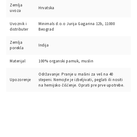
Zemlja
Hrvatska
uvoza
Uvoznik i
Minimals d.o.o Jurija Gagarina 12b, 11000
distributer
Beograd
Zemlja
Indija
porekla
Materijal
100% organski pamuk, muslin
Održavanje: Pranje u mašini za veš na 40
Upozorenje
stepeni. Nemojte je izbeljivati, peglati ili nositi
na hemijsko čišćenje. Oprati pre prve upotrebe.