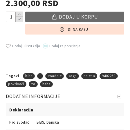
2.300,00 RSD
DODAJ U KORPU
IDI NA KASU
Dodaj u listu želja
Dodaj za poređenje
Tagovi:
bibs
-
swaddle
sage
pelena
9402250
pokrivači
za
bebe
DODATNE INFORMACIJE
Deklaracija
Proizvođač
BIBS, Danska