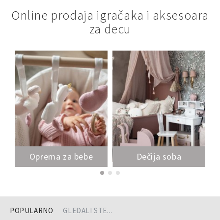
Online prodaja igračaka i aksesoara
za decu
Oprema za bebe
Dečija soba
POPULARNO
GLEDALI STE...