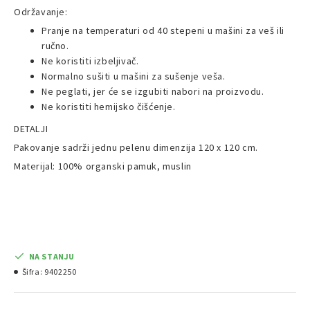
Održavanje:
Pranje na temperaturi od 40 stepeni u mašini za veš ili
ručno.
Ne koristiti izbeljivač.
Normalno sušiti u mašini za sušenje veša.
Ne peglati, jer će se izgubiti nabori na proizvodu.
Ne koristiti hemijsko čišćenje.
DETALJI
Pakovanje sadrži jednu pelenu dimenzija 120 x 120 cm.
Materijal: 100% organski pamuk, muslin
NA STANJU
Šifra:
9402250