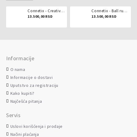
Connetix - Creative pack 102 dela
Connetix - Ball run pastel 106 delova
13.500,00 RSD
13.500,00 RSD
Informacije
O nama
Informacije o dostavi
Uputstvo za registraciju
Kako kupiti?
Najčešća pitanja
Servis
Uslovi korišćenja i prodaje
Načini plaćanja