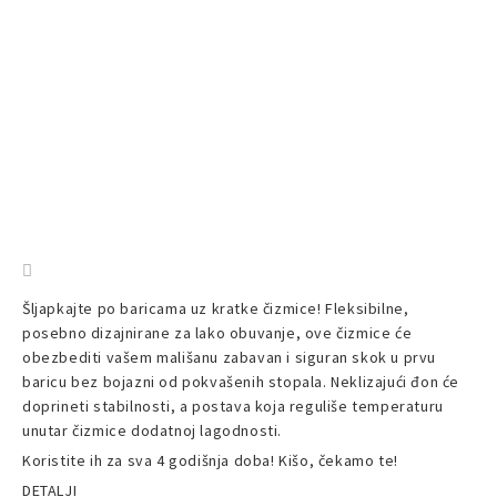
Šljapkajte po baricama uz kratke čizmice! Fleksibilne,
posebno dizajnirane za lako obuvanje, ove čizmice će
obezbediti vašem mališanu zabavan i siguran skok u prvu
baricu bez bojazni od pokvašenih stopala. Neklizajući đon će
doprineti stabilnosti, a postava koja reguliše temperaturu
unutar čizmice dodatnoj lagodnosti.
Koristite ih za sva 4 godišnja doba! Kišo, čekamo te!
DETALJI