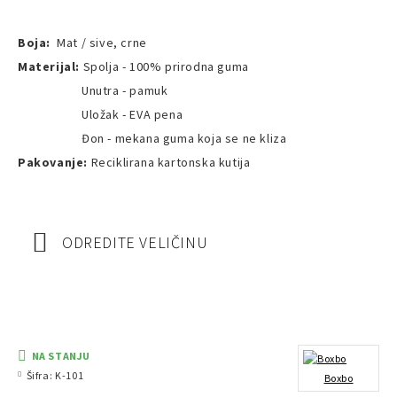
Boja:
Mat / sive, crne
Materijal:
Spolja - 100% prirodna guma
Unutra - pamuk
Uložak - EVA pena
Đon - mekana guma koja se ne kliza
Pakovanje:
Reciklirana kartonska kutija
ODREDITE VELIČINU
NA STANJU
Šifra:
K-101
Boxbo