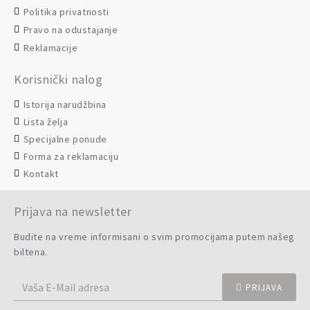
Politika privatnosti
Pravo na odustajanje
Reklamacije
Korisnički nalog
Istorija narudžbina
Lista želja
Specijalne ponude
Forma za reklamaciju
Kontakt
Prijava na newsletter
Budite na vreme informisani o svim promocijama putem našeg
biltena.
PRIJAVA