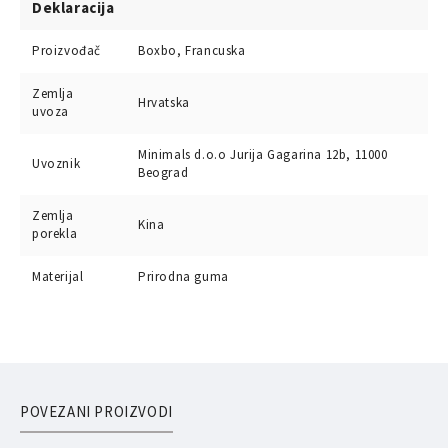
Deklaracija
Proizvođač
Boxbo, Francuska
Zemlja
Hrvatska
uvoza
Minimals d.o.o Jurija Gagarina 12b, 11000
Uvoznik
Beograd
Zemlja
Kina
porekla
Materijal
Prirodna guma
POVEZANI PROIZVODI