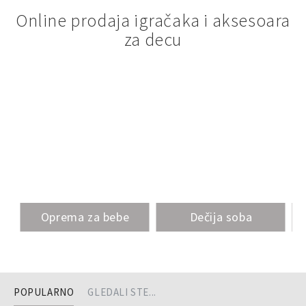
Online prodaja igračaka i aksesoara
za decu
Oprema za bebe
Dečija soba
POPULARNO
GLEDALI STE...