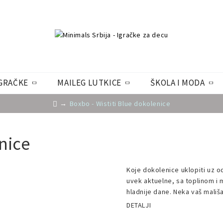
GRAČKE
MAILEG LUTKICE
ŠKOLA I MODA
Boxbo - Wistiti Blue dokolenice
nice
Koje dokolenice uklopiti uz 
uvek aktuelne, sa toplinom i
hladnije dane. Neka vaš mališ
DETALJI