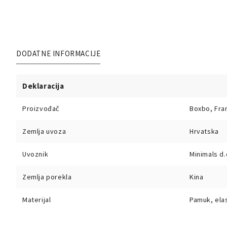
DODATNE INFORMACIJE
Deklaracija
Proizvođač
Boxbo, Fra
Zemlja uvoza
Hrvatska
Uvoznik
Minimals d.
Zemlja porekla
Kina
Materijal
Pamuk, elas