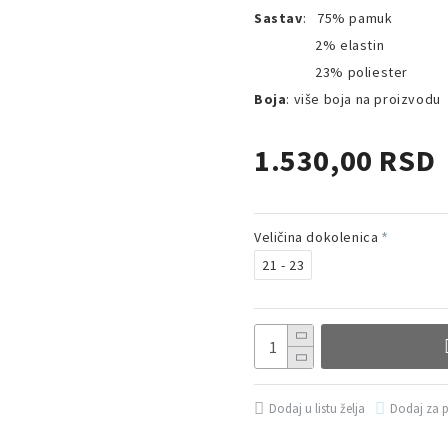
Sastav
: 75% pamuk
2% elastin
23% poliester
Boja
: više boja na proizvodu
1.530,00 RSD
Veličina dokolenica
21 - 23
Dodaj u listu želja
Dodaj za 