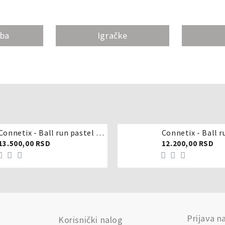
oba
Igračke
Connetix - Ball run pastel 106 delova
Connetix - Ball r
13.500,00 RSD
12.200,00 RSD
Prijava n
Korisnički nalog