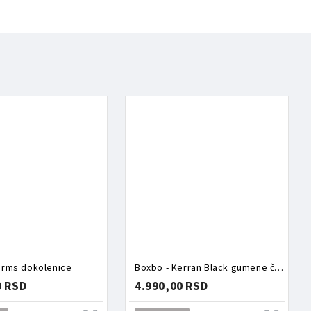
orms dokolenice
Boxbo - Kerran Black gumene čizme
0 RSD
4.990,00 RSD