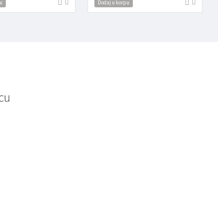
u
Dodaj u korpu
cu