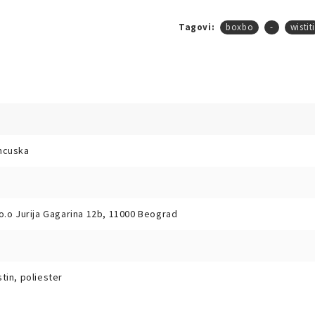
Tagovi:
boxbo
-
wistit
ncuska
o.o Jurija Gagarina 12b, 11000 Beograd
tin, poliester