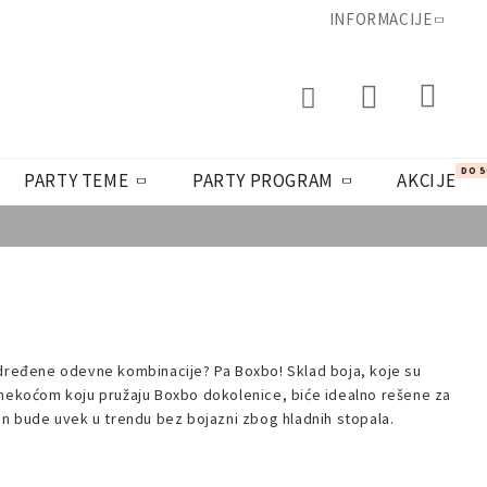
INFORMACIJE
DO 
PARTY TEME
PARTY PROGRAM
AKCIJE
određene odevne kombinacije? Pa Boxbo! Sklad boja, koje su
 mekoćom koju pružaju Boxbo dokolenice, biće idealno rešene za
an bude uvek u trendu bez bojazni zbog hladnih stopala.