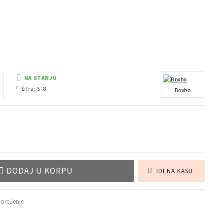
NA STANJU
Šifra:
S-8
Boxbo
DODAJ U KORPU
IDI NA KASU
poređenje