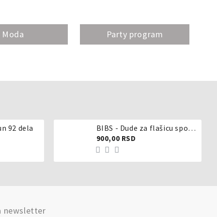
Moda
Party program
un 92 dela
BIBS - Dude za flašicu sporijeg, srednjeg ili brzog protoka - silikon
900,00 RSD
a newsletter