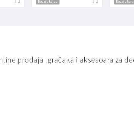
Dodaj u korpu
Dodaj u korp
nline prodaja igračaka i aksesoara za de