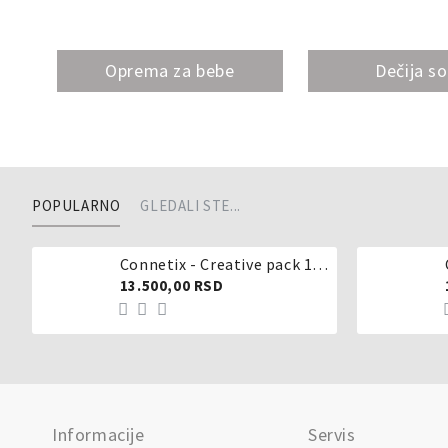
Oprema za bebe
Dečija s
POPULARNO
GLEDALI STE...
Connetix - Creative pack 102 dela
13.500,00 RSD
Informacije
Servis