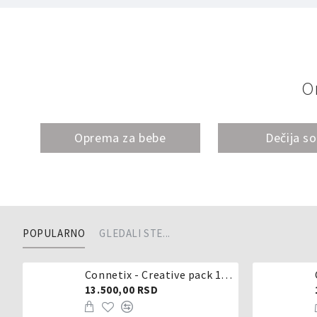
O
Oprema za bebe
Dečija s
POPULARNO
GLEDALI STE...
Connetix - Creative pack 102 dela
13.500,00 RSD