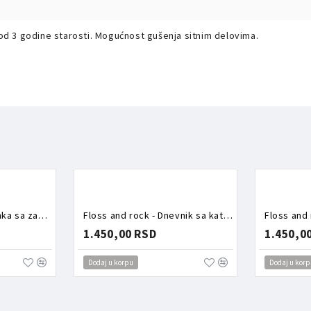
od 3 godine starosti. Mogućnost gušenja sitnim delovima.
Floss and rock - Bojanka sa zadacima Vozila
Floss and rock - Dnevnik sa katancem Jednorog i sirena
1.450,00 RSD
1.450,0
Dodaj u korpu
Dodaj u korp