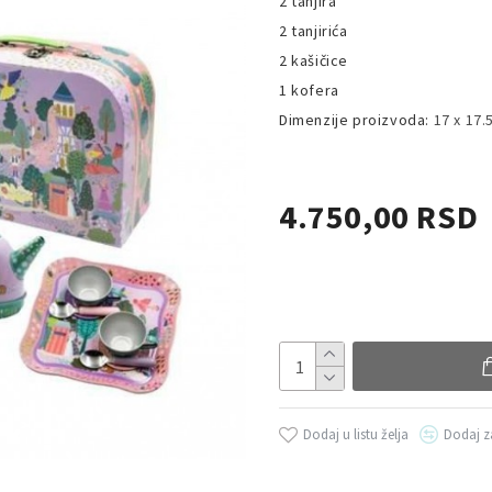
2 tanjira
2 tanjirića
2 kašičice
1 kofera
Dimenzije proizvoda:
17 x 17.
4.750,00 RSD
Dodaj u listu želja
Dodaj z