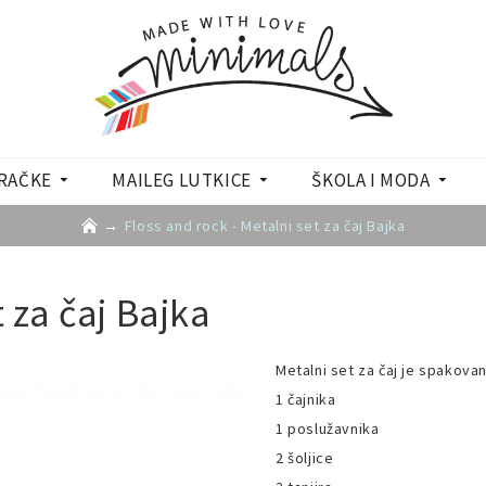
RAČKE
MAILEG LUTKICE
ŠKOLA I MODA
Floss and rock - Metalni set za čaj Bajka
t za čaj Bajka
Metalni set za čaj je spakovan 
1 čajnika
1 poslužavnika
2 šoljice