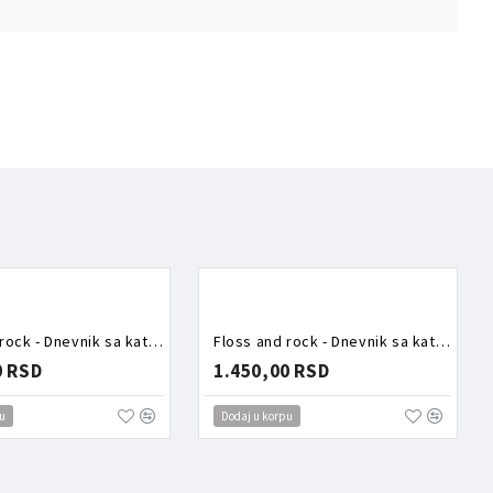
Floss and rock - Dnevnik sa katancem Najbolji prijatelji
Floss and rock - Dnevnik sa katancem Vile
0 RSD
1.450,00 RSD
u
Dodaj u korpu