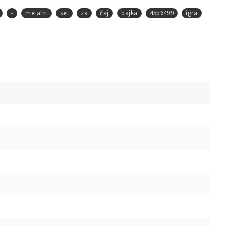
-
metalni
set
za
čaj
bajka
45p6499
igra