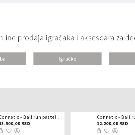
nline prodaja igračaka i aksesoara za de
oba
Igračke
Connetix - Ball run pastel 106 delova
Connetix - Ball r
13.500,00 RSD
12.200,00 RSD