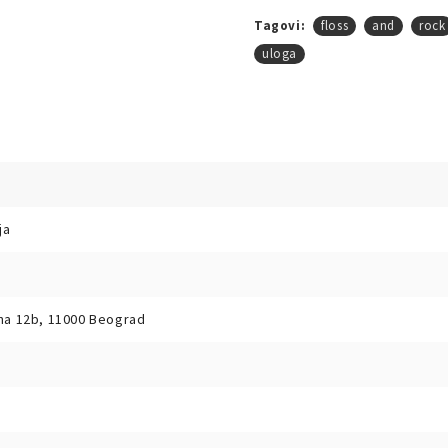
Tagovi:
floss
and
rock
uloga
ja
ina 12b, 11000 Beograd