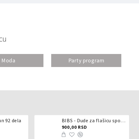
cu
Moda
Party program
un 92 dela
BIBS - Dude za flašicu sporijeg, srednjeg ili brzog protoka - silikon
900,00 RSD