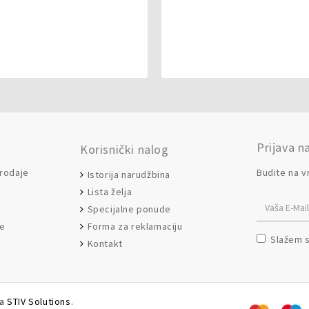
Prijava n
Korisnički nalog
prodaje
Budite na v
Istorija narudžbina
Lista želja
Specijalne ponude
Forma za reklamaciju
je
Slažem 
Kontakt
da
STIV Solutions
.