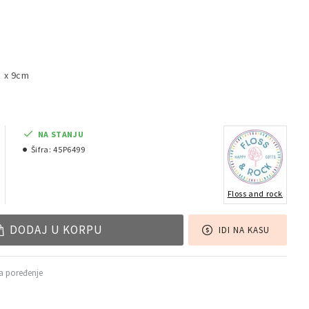
5 x 9cm
NA STANJU
Šifra:
45P6499
Floss and rock
DODAJ U KORPU
IDI NA KASU
a poređenje