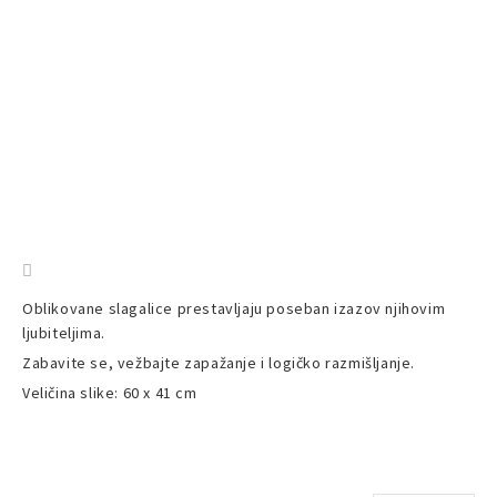
Oblikovane slagalice prestavljaju poseban izazov njihovim
ljubiteljima.
Zabavite se, vežbajte zapažanje i logičko razmišljanje.
Veličina slike: 60 x 41 cm