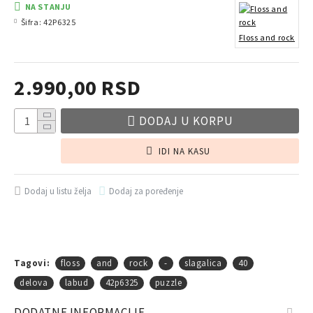
NA STANJU
Šifra:
42P6325
Floss and rock
2.990,00 RSD
DODAJ U KORPU
IDI NA KASU
Dodaj u listu želja
Dodaj za poređenje
Tagovi:
floss
and
rock
-
slagalica
40
delova
labud
42p6325
puzzle
DODATNE INFORMACIJE