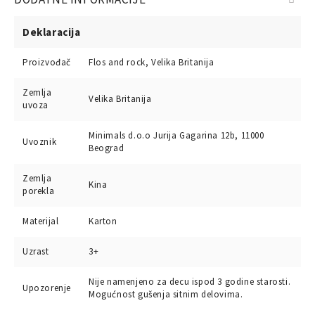
Deklaracija
Proizvođač
Flos and rock, Velika Britanija
Zemlja
Velika Britanija
uvoza
Minimals d.o.o Jurija Gagarina 12b, 11000
Uvoznik
Beograd
Zemlja
Kina
porekla
Materijal
Karton
Uzrast
3+
Nije namenjeno za decu ispod 3 godine starosti.
Upozorenje
Mogućnost gušenja sitnim delovima.