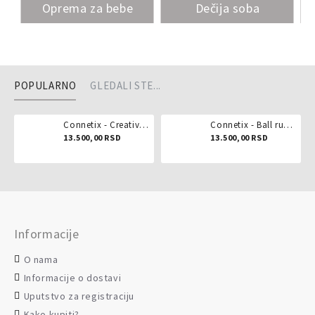
Oprema za bebe
Dečija soba
POPULARNO
GLEDALI STE...
Connetix - Creative pack 102 dela
Connetix - Ball run pastel 106 delova
13.500,00 RSD
13.500,00 RSD
Informacije
O nama
Informacije o dostavi
Uputstvo za registraciju
Kako kupiti?