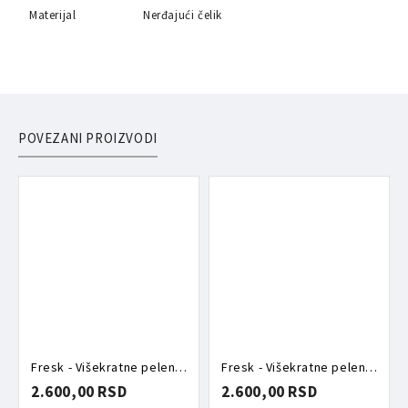
Materijal
Nerđajući čelik
POVEZANI PROIZVODI
Fresk - Višekratne pelene za kupanje bobice
Fresk - Višekratne pelene za kupanje kornjače
2.600,00 RSD
2.600,00 RSD