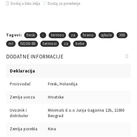
Dodaj u listu želja
Dodaj za poređenje
Tagovi:
fresk
-
termos
za
hranu
ajkule
300
ml
fd100-88
termosi
za
bebe
DODATNE INFORMACIJE
Deklaracija
Proizvođač
Fresk, Holandija
Zemlja uvoza
Hrvatska
Uvoznik i
Minimals d.o.o Jurija Gagarina 12b, 11000
distributer
Beograd
Zemlja porekla
Kina