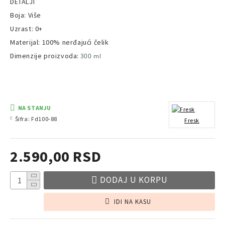
DETALJI
Boja: Više
Uzrast: 0+
Materijal: 100% nerđajući čelik
Dimenzije proizvoda:
300 ml
NA STANJU
Šifra:
Fd100-88
Fresk
2.590,00 RSD
DODAJ U KORPU
IDI NA KASU