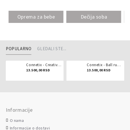
Oprema za bebe
Dečija soba
POPULARNO
GLEDALI STE...
Connetix - Creative pack 102 dela
Connetix - Ball run pastel 106 delova
13.500,00 RSD
13.500,00 RSD
Informacije
O nama
Informacije o dostavi