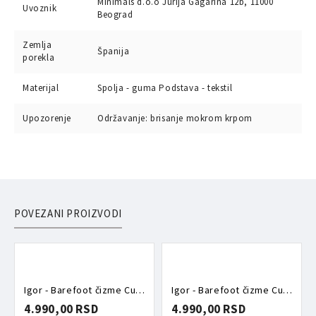
Minimals d.o.o Jurija Gagarina 12b, 11000
Uvoznik
Beograd
Zemlja
Španija
porekla
Materijal
Spolja - guma Podstava - tekstil
Upozorenje
Održavanje: brisanje mokrom krpom
POVEZANI PROIZVODI
Igor - Barefoot čizme Cuello Elmwood
Igor - Barefoot čizme Cuello Petroleo
4.990,00 RSD
4.990,00 RSD