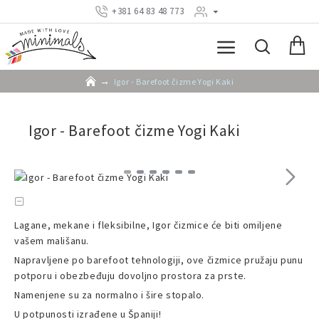
+381 64 83 48 773
Igor - Barefoot čizme Yogi Kaki
Igor - Barefoot čizme Yogi Kaki
Lagane, mekane i fleksibilne, Igor čizmice će biti omiljene
vašem mališanu.
Napravljene po barefoot tehnologiji, ove čizmice pružaju punu
potporu i obezbeđuju dovoljno prostora za prste.
Namenjene su za normalno i šire stopalo.
U potpunosti izrađene u Španiji!