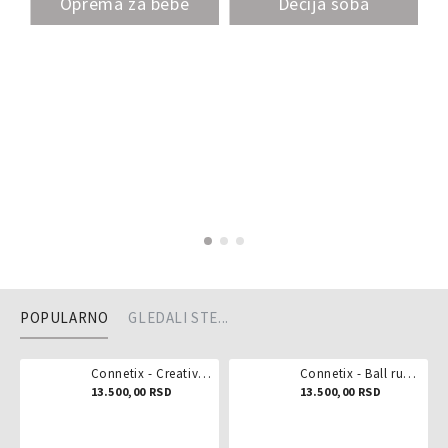
Oprema za bebe
Dečija soba
POPULARNO
GLEDALI STE...
Connetix - Creative pack 102 dela
Connetix - Ball run pastel 106 delova
13.500,00 RSD
13.500,00 RSD