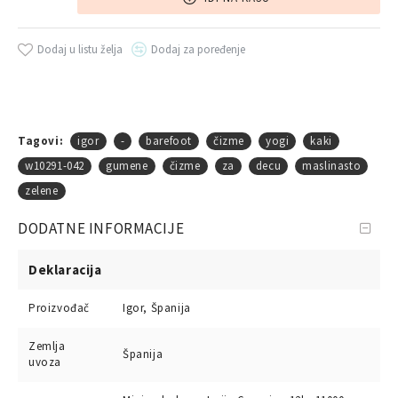
Dodaj u listu želja
Dodaj za poređenje
Tagovi:
igor
-
barefoot
čizme
yogi
kaki
w10291-042
gumene
čizme
za
decu
maslinasto
zelene
DODATNE INFORMACIJE
Deklaracija
Proizvođač
Igor, Španija
Zemlja
Španija
uvoza