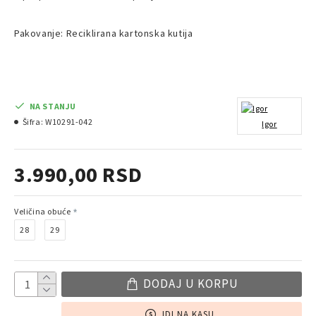
Pakovanje: Reciklirana kartonska kutija
NA STANJU
Šifra:
W10291-042
Igor
3.990,00 RSD
Veličina obuće
28
29
DODAJ U KORPU
IDI NA KASU