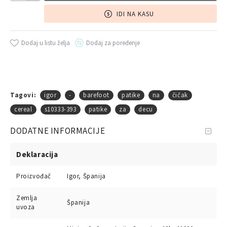
IDI NA KASU
Dodaj u listu želja
Dodaj za poređenje
Tagovi:
igor
-
barefoot
patike
na
čičak
cereal
s10333-393
patike
za
decu
DODATNE INFORMACIJE
Deklaracija
Proizvođač
Igor, Španija
Zemlja
Španija
uvoza