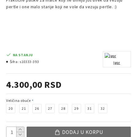
Praktične patike za malce koji ne umeju još uvek da vezuju
pertle i one malo starije koji ne vole da vezuju pertle. :)
NA STANJU
Šifra:
s10333-393
Igor
4.300,00 RSD
Veličina obuće
20
21
26
27
28
29
31
32
DODAJ U KORPU