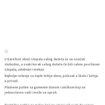
U barefoot obući stopala vašeg deteta će se osećati
slobodno, a svaki korak vašeg deteta će biti celom površinom
stopala, udobnan i mekan.
Najbolje rešenje za tople letnje dane, polazak u školu i šetnju
u prirodi.
Platnene patike sa gumenim đonom i uloškom koji se
jednostavno vadi i može se oprati.