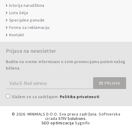
Istorija narudžbina
Lista želja
Specijalne ponude
Forma za reklamaciju
Kontakt
Prijava na newsletter
Budite na vreme informisani o svim promocijama putem našeg
biltena.
PRIJAVA
Slažem se sa sadržajem
Politika privatnosti
©
2026. MINIMALS D.O.O. Sva prava zadržana. Softverska
izrada
STIV Solutions
.
SEO optimizacija
Sygnific