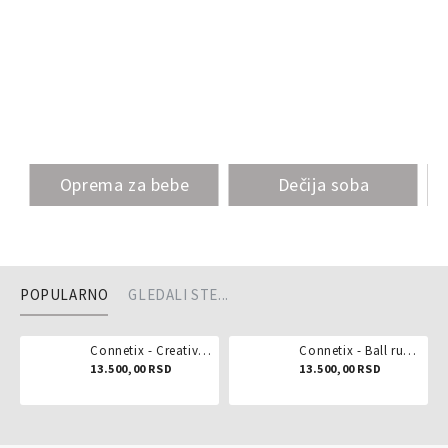
Oprema za bebe
Dečija soba
POPULARNO
GLEDALI STE...
Connetix - Creative pack 102 dela
Connetix - Ball run pastel 106 delova
13.500,00 RSD
13.500,00 RSD