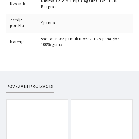
Minimals d.o.o Jurija Gagarina 12b, 11000
Uvoznik
Beograd
Zemlja
Španija
porekla
spolja: 100% pamuk uložak: EVA pena đon:
Materijal
100% guma
POVEZANI PROIZVODI