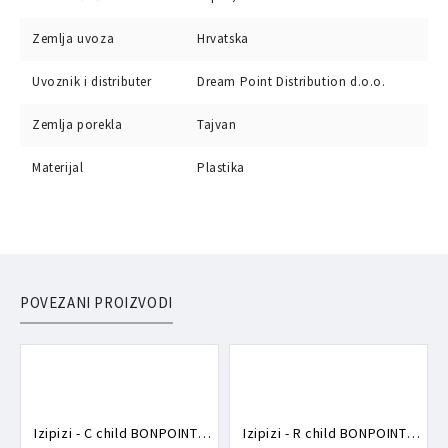
Zemlja uvoza
Hrvatska
Uvoznik i distributer
Dream Point Distribution d.o.o.
Zemlja porekla
Tajvan
Materijal
Plastika
POVEZANI PROIZVODI
Izipizi - C child BONPOINT Sweet Pink naočare za sunce (5-7)
Izipizi - R child BONPOINT Glossy Havane naočare za sunce (5-7)