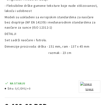
- Fleksibilne drške gumene teksture koje nude stilizovanost,
lakoću i udobnost
Modeli su usklađeni sa evropskim standardima za naočare
bez dioptrije (NF EN 14139) i međunarodnim standardima za
naočare za sunce (ISO 12312-1)
DETALJI
Set sadrži naočare i futrolu.
Dimenzije proizvoda: drška - 151 mm, ram - 137 x 45 mm
razmak - 23 cm
NA STANJU
Šifra:
S/C/DYG/+0
Izipizi