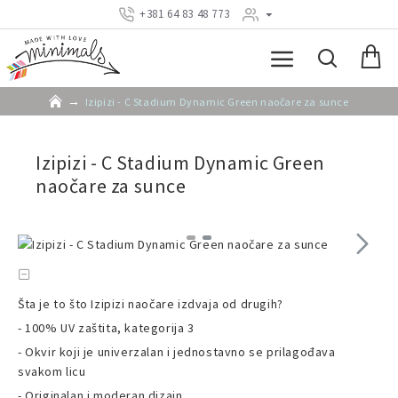
+381 64 83 48 773
Izipizi - C Stadium Dynamic Green naočare za sunce
Izipizi - C Stadium Dynamic Green
naočare za sunce
Šta je to što Izipizi naočare izdvaja od drugih?
- 100% UV zaštita, kategorija 3
- Okvir koji je univerzalan i jednostavno se prilagođava
svakom licu
-
Originalan i moderan dizajn