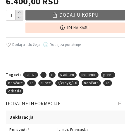
6.400,00 RSD
DODAJ U KORPU
IDI NA KASU
Dodaj u listu želja
Dodaj za poređenje
Tagovi:
izipizi
-
c
stadium
dynamic
green
naočare
za
sunce
s/c/dyg/+0
naočare
za
odrasle
DODATNE INFORMACIJE
Deklaracija
Proizvođač
Izipizi, Francuska