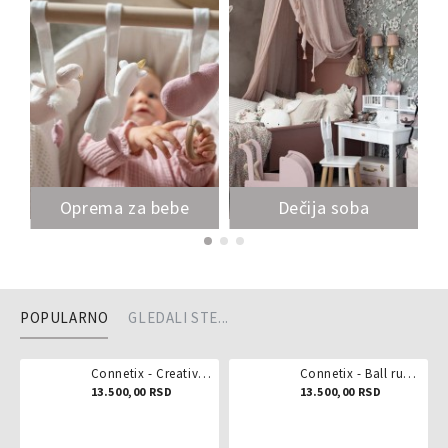
Oprema za bebe
Dečija soba
POPULARNO
GLEDALI STE...
Connetix - Creative pack 102 dela
Connetix - Ball run pastel 106 delova
13.500,00 RSD
13.500,00 RSD