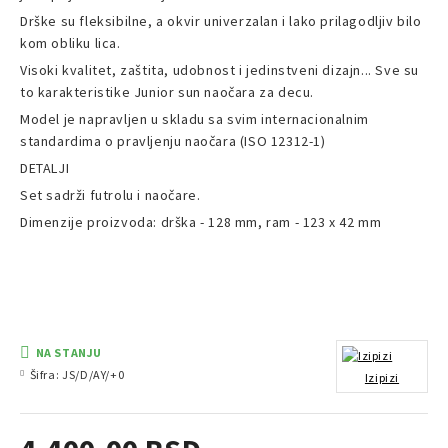
Drške su fleksibilne, a okvir univerzalan i lako prilagodljiv bilo
kom obliku lica.
Visoki kvalitet, zaštita, udobnost i jedinstveni dizajn... Sve su
to karakteristike Junior sun naočara za decu.
Model je napravljen u skladu sa svim internacionalnim
standardima o pravljenju naočara (ISO 12312-1)
DETALJI
Set sadrži futrolu i naočare.
Dimenzije proizvoda:
drška - 128 mm, ram - 123 x 42 mm
NA STANJU
Šifra:
JS/D/AY/+0
Izipizi