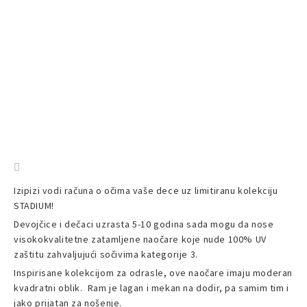
Izipizi vodi računa o očima vaše dece uz limitiranu kolekciju
STADIUM!
Devojčice i dečaci uzrasta 5-10 godina sada mogu da nose
visokokvalitetne zatamljene naočare koje nude 100% UV
zaštitu zahvaljujući sočivima kategorije 3.
Inspirisane kolekcijom za odrasle, ove naočare imaju moderan
kvadratni oblik. Ram je lagan i mekan na dodir, pa samim tim i
jako prijatan za nošenje.