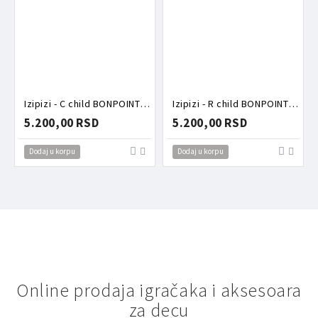
Izipizi - C child BONPOINT Sweet Pink naočare za sunce (5-7)
Izipizi - R child BONPOINT Glossy Havane naočare za sunce (5-7)
5.200,00 RSD
5.200,00 RSD
Dodaj u korpu
Dodaj u korpu
Online prodaja igračaka i aksesoara
za decu