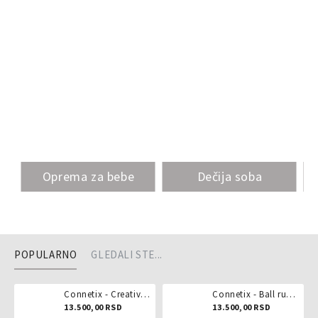
Oprema za bebe
Dečija soba
POPULARNO
GLEDALI STE...
Connetix - Creative pack 102 dela
Connetix - Ball run pastel 106 delova
13.500,00 RSD
13.500,00 RSD