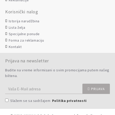
Reklamacije
Korisnički nalog
Istorija narudžbina
Lista želja
Specijalne ponude
Forma za reklamaciju
Kontakt
Prijava na newsletter
Budite na vreme informisani o svim promocijama putem našeg
biltena.
PRIJAVA
Slažem se sa sadržajem
Politika privatnosti