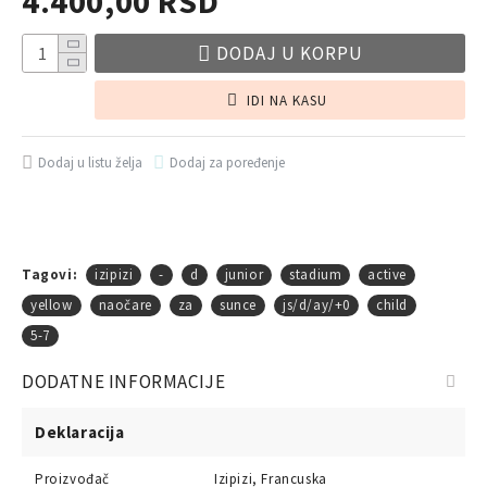
4.400,00 RSD
DODAJ U KORPU
IDI NA KASU
Dodaj u listu želja
Dodaj za poređenje
Tagovi:
izipizi
-
d
junior
stadium
active
yellow
naočare
za
sunce
js/d/ay/+0
child
5-7
DODATNE INFORMACIJE
Deklaracija
Proizvođač
Izipizi, Francuska