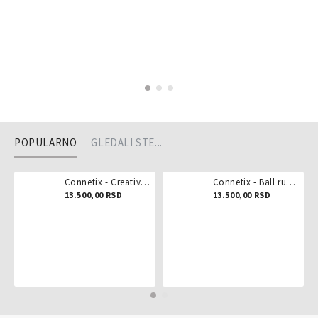
POPULARNO
GLEDALI STE...
Connetix - Creative pack 102 dela
Connetix - Ball run pastel 106 delova
13.500,00 RSD
13.500,00 RSD