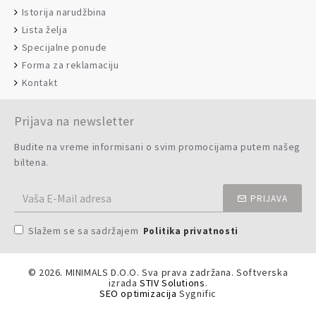
Istorija narudžbina
Lista želja
Specijalne ponude
Forma za reklamaciju
Kontakt
Prijava na newsletter
Budite na vreme informisani o svim promocijama putem našeg
biltena.
PRIJAVA
Slažem se sa sadržajem
Politika privatnosti
©
2026. MINIMALS D.O.O. Sva prava zadržana. Softverska
izrada
STIV Solutions
.
SEO optimizacija
Sygnific