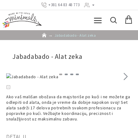
+381 64 83 48 773
Jabadabado - Alat zeka
Jabadabado - Alat zeka
Ako vaš mališan obožava da majstoriše po kući i ne možete ga
odlepiti od alata, onda je vreme da dobije napokon svoj! Set
alata sadrži 17 delova potrebnih svakom profesionacu za
popravke po kući. Vežbajte koordinaciju, preciznost i
snalažljivost uz maksimalnu zabavu.
DETALJI