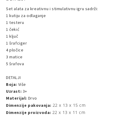
Set alata za kreativnu i stimulativnu igru sadrži:
1 kutiju za odlaganje
1 testeru
1 čekić
1 ključ
1 šrafciger
4 pločice
3 matice
5 šrafova
DETALJI
Boja:
Više
Uzrast:
3+
Materijal:
Drvo
22 x 13 x 15 cm
Dimenzije pakovanja:
22 x 13 x 11 cm
Dimenzije proizvoda: