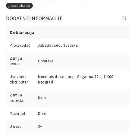
jabadabado
DODATNE INFORMACIJE
Deklaracija
Proizvođač
Jabadabado, Švedska
Zemlja
Hrvatska
uvoza
Uvoznik i
Minimals d.o.o Jurija Gagarina 12b, 11000
distributer
Beograd
Zemlja
Kina
porekla
Materijal
Drvo
Uzrast
3+