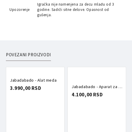
Igračka nije namenjena za decu mlađu od 3
Upozorenje
godine. Sadrži sitne delove. Opasnost od
gušenja.
POVEZANI PROIZVODI
Jabadabado - Alat meda
Jabadabado - Aparat za kafu
3.990,00 RSD
4.100,00 RSD