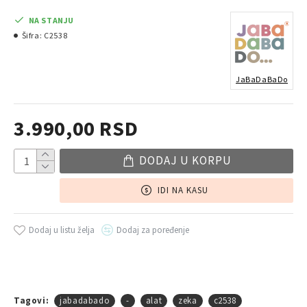
NA STANJU
Šifra:
C2538
JaBaDaBaDo
3.990,00 RSD
DODAJ U KORPU
IDI NA KASU
Dodaj u listu želja
Dodaj za poređenje
Tagovi:
jabadabado
-
alat
zeka
c2538