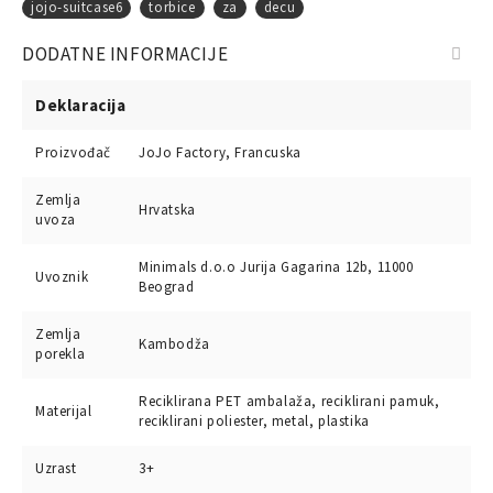
jojo-suitcase6
torbice
za
decu
DODATNE INFORMACIJE
Deklaracija
Proizvođač
JoJo Factory, Francuska
Zemlja
Hrvatska
uvoza
Minimals d.o.o Jurija Gagarina 12b, 11000
Uvoznik
Beograd
Zemlja
Kambodža
porekla
Reciklirana PET ambalaža, reciklirani pamuk,
Materijal
reciklirani poliester, metal, plastika
Uzrast
3+