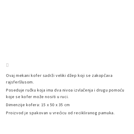
Ovaj mekani kofer sadrži veliki džep koji se zakopčava
rajsferšlusom.
Poseduje ručku koja ima dva nivoa izvlačenja i drugu pomoću
koje se kofer može nositi u ruci.
Dimenzije kofera: 15 x 50 x 35 cm
Proizvod je spakovan u vrećicu od recikliranog pamuka.