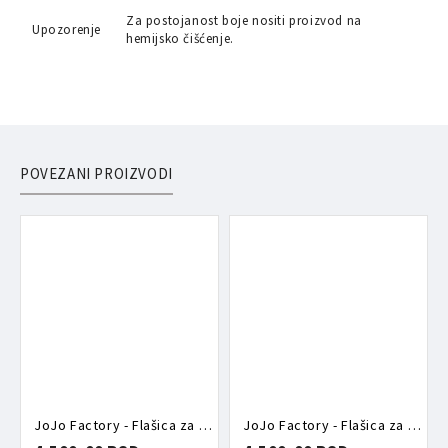
Za postojanost boje nositi proizvod na
Upozorenje
hemijsko čišćenje.
POVEZANI PROIZVODI
JoJo Factory - Flašica za vodu Song
JoJo Factory - Flašica za vodu Tenis