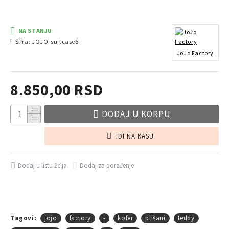
NA STANJU
Šifra:
JOJO-suitcase6
JoJo Factory
8.850,00 RSD
DODAJ U KORPU
IDI NA KASU
Dodaj u listu želja
Dodaj za poređenje
Tagovi:
jojo
factory
-
kofer
plišani
teddy