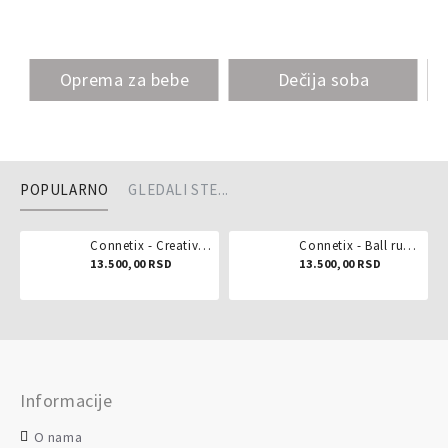
Oprema za bebe
Dečija soba
POPULARNO
GLEDALI STE...
Connetix - Creative pack 102 dela
Connetix - Ball run pastel 106 delova
13.500,00 RSD
13.500,00 RSD
Informacije
O nama