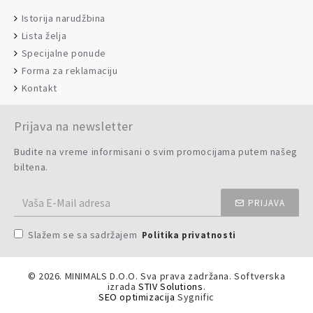
Istorija narudžbina
Lista želja
Specijalne ponude
Forma za reklamaciju
Kontakt
Prijava na newsletter
Budite na vreme informisani o svim promocijama putem našeg
biltena.
PRIJAVA
Slažem se sa sadržajem
Politika privatnosti
©
2026. MINIMALS D.O.O. Sva prava zadržana. Softverska
izrada
STIV Solutions
.
SEO optimizacija
Sygnific