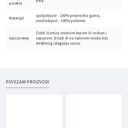
Kina
porekla
spoljašnjost - 100% proprodna guma,
Materijal
unutrašnjost - 100% poliester
Čistiti čizmice mokrom krpom ili vodom i
Upozorenje
sapunom. Držati ih na tamnom mestu bez
direktnog izlaganja suncu.
POVEZANI PROIZVODI