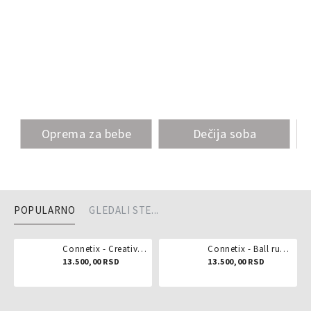
Oprema za bebe
Dečija soba
POPULARNO
GLEDALI STE...
Connetix - Creative pack 102 dela
Connetix - Ball run pastel 106 delova
13.500,00 RSD
13.500,00 RSD