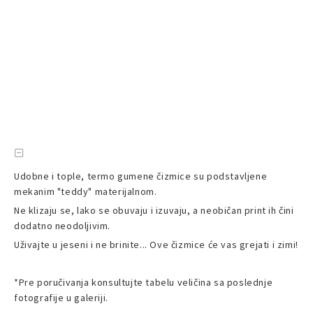
Udobne i tople, termo gumene čizmice su podstavljene
mekanim "teddy" materijalnom.
Ne klizaju se, lako se obuvaju i izuvaju, a neobičan print ih čini
dodatno neodoljivim.
Uživajte u jeseni i ne brinite... Ove čizmice će vas grejati i zimi!
*Pre poručivanja konsultujte tabelu veličina sa poslednje
fotografije u galeriji.