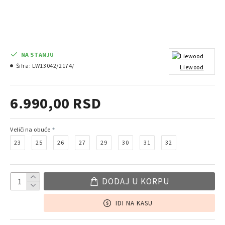
NA STANJU
Šifra:
LW13042/2174/
Liewood
6.990,00 RSD
Veličina obuće
23
25
26
27
29
30
31
32
DODAJ U KORPU
IDI NA KASU