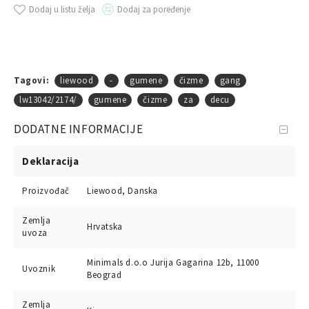
Dodaj u listu želja
Dodaj za poređenje
Tagovi:
liewood
-
gumene
čizme
gang
lw13042/2174/
gumene
čizme
za
decu
DODATNE INFORMACIJE
Deklaracija
Proizvođač
Liewood, Danska
Zemlja
Hrvatska
uvoza
Minimals d.o.o Jurija Gagarina 12b, 11000
Uvoznik
Beograd
Zemlja