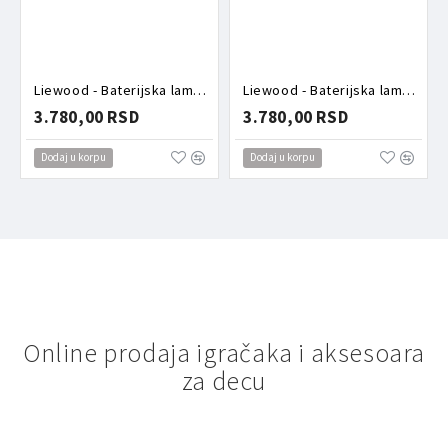
Liewood - Baterijska lampa breskvice
Liewood - Baterijska lampa morski svet
3.780,00 RSD
3.780,00 RSD
Dodaj u korpu
Dodaj u korpu
Online prodaja igračaka i aksesoara
za decu