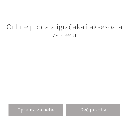
Online prodaja igračaka i aksesoara
za decu
Oprema za bebe
Dečija soba