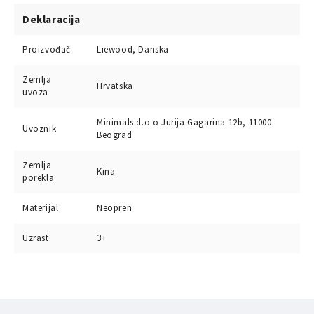
Deklaracija
Proizvođač
Liewood, Danska
Zemlja
Hrvatska
uvoza
Minimals d.o.o Jurija Gagarina 12b, 11000
Uvoznik
Beograd
Zemlja
Kina
porekla
Materijal
Neopren
Uzrast
3+