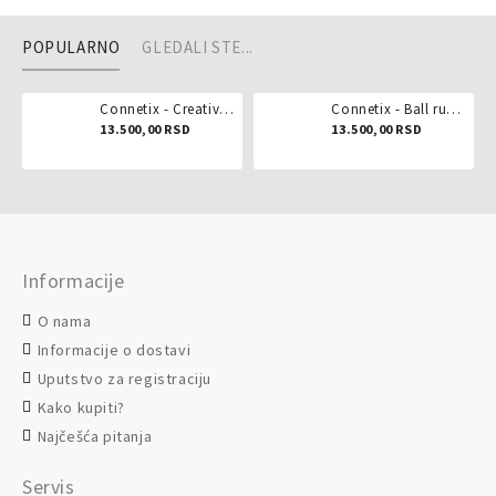
POPULARNO
GLEDALI STE...
Connetix - Creative pack 102 dela
Connetix - Ball run pastel 106 delova
13.500,00 RSD
13.500,00 RSD
Informacije
O nama
Informacije o dostavi
Uputstvo za registraciju
Kako kupiti?
Najčešća pitanja
Servis