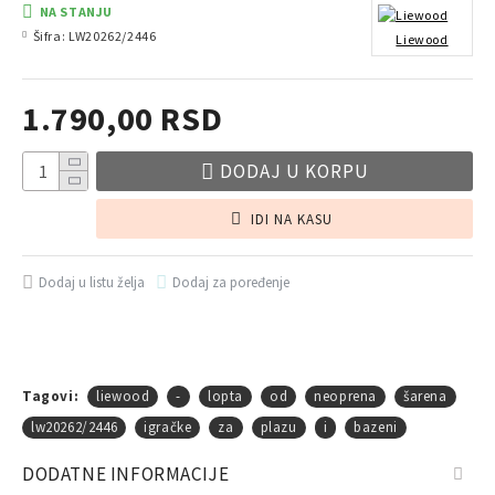
NA STANJU
Šifra:
LW20262/2446
Liewood
1.790,00 RSD
DODAJ U KORPU
IDI NA KASU
Dodaj u listu želja
Dodaj za poređenje
Tagovi:
liewood
-
lopta
od
neoprena
šarena
lw20262/2446
igračke
za
plazu
i
bazeni
DODATNE INFORMACIJE