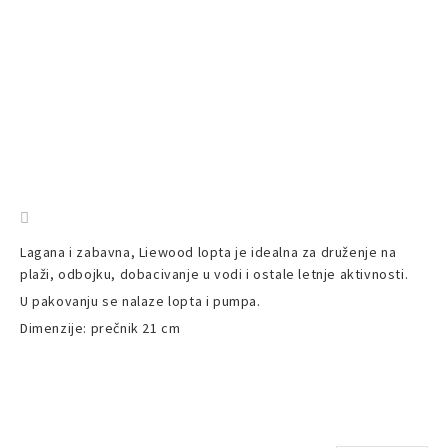
Lagana i zabavna, Liewood lopta je idealna za druženje na
plaži, odbojku, dobacivanje u vodi i ostale letnje aktivnosti.
U pakovanju se nalaze lopta i pumpa.
Dimenzije: prečnik 21 cm