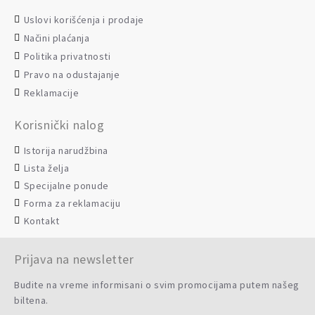
Uslovi korišćenja i prodaje
Načini plaćanja
Politika privatnosti
Pravo na odustajanje
Reklamacije
Korisnički nalog
Istorija narudžbina
Lista želja
Specijalne ponude
Forma za reklamaciju
Kontakt
Prijava na newsletter
Budite na vreme informisani o svim promocijama putem našeg
biltena.