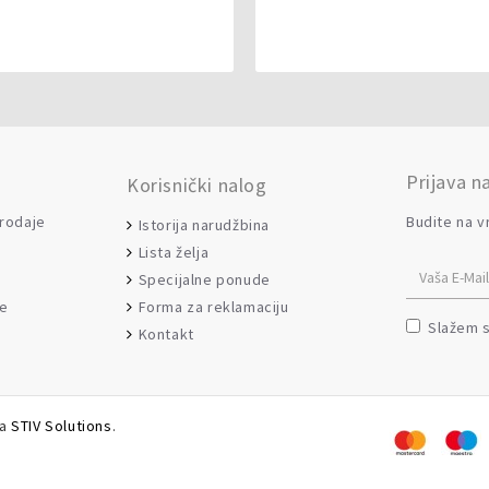
Prijava n
Korisnički nalog
prodaje
Budite na v
Istorija narudžbina
Lista želja
Specijalne ponude
Forma za reklamaciju
je
Slažem 
Kontakt
da
STIV Solutions
.