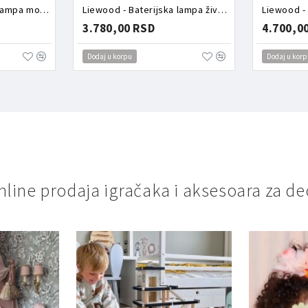
Liewood - Baterijska lampa morski svet
Liewood - Baterijska lampa životinje
Liewood -
3.780,00 RSD
4.700,0
Dodaj u korpu
Dodaj u korp
nline prodaja igračaka i aksesoara za de