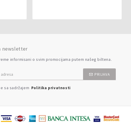
a newsletter
reme informisani o svim promocijama putem našeg biltena.
PRIJAVA
se sa sadržajem
Politika privatnosti