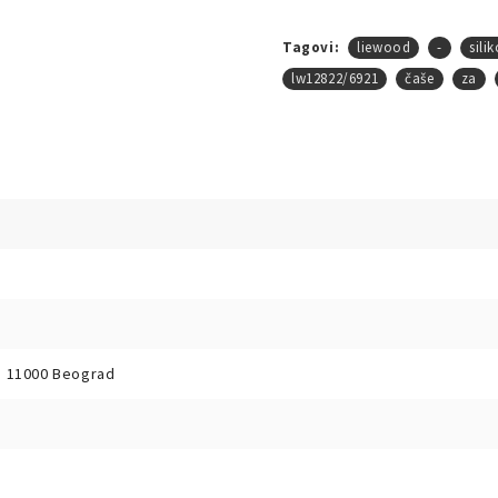
Tagovi:
liewood
-
sili
lw12822/6921
čaše
za
b, 11000 Beograd