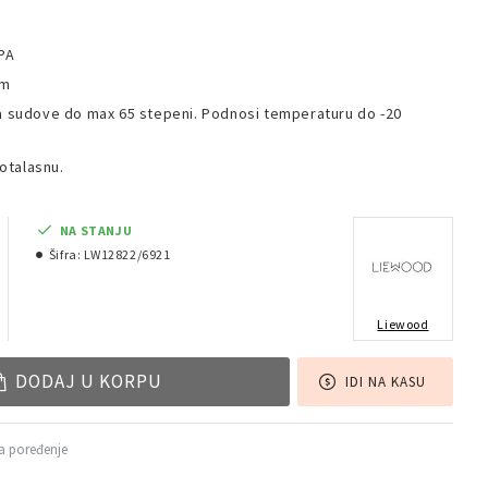
BPA
cm
za sudove do max 65 stepeni. Podnosi temperaturu do -20
rotalasnu.
NA STANJU
Šifra:
LW12822/6921
Liewood
DODAJ U KORPU
IDI NA KASU
a poređenje