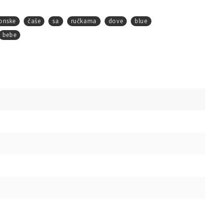
konske
čaše
sa
ručkama
dove
blue
bebe