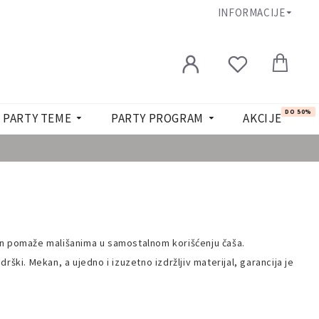
INFORMACIJE
DO 50%
PARTY TEME
PARTY PROGRAM
AKCIJE
n pomaže mališanima u samostalnom korišćenju čaša.
 drški.
Mekan, a ujedno i izuzetno izdržljiv materijal, garancija je