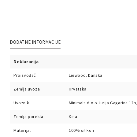
DODATNE INFORMACIJE
Deklaracija
Proizvođač
Liewood, Danska
Zemlja uvoza
Hrvatska
Uvoznik
Minimals d.o.o Jurija Gagarina 12
Zemlja porekla
Kina
Materijal
100% silikon