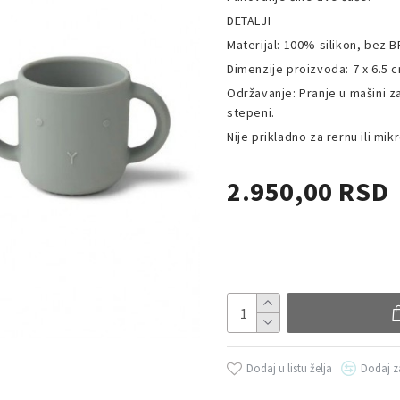
DETALJI
Materijal: 100% silikon, bez 
Dimenzije proizvoda: 7 x 6.5 
Održavanje: Pranje u mašini 
stepeni.
Nije prikladno za rernu ili mik
2.950,00 RSD
Dodaj u listu želja
Dodaj z