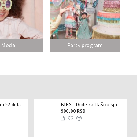
Moda
Party program
un 92 dela
BIBS - Dude za flašicu sporijeg, srednjeg ili brzog protoka - silikon
900,00 RSD