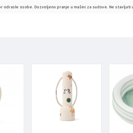
zor odrasle osobe. Dozvoljeno pranje u mašini za sudove. Ne stavljati 