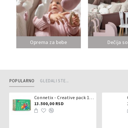
Oprema za bebe
Dečija s
POPULARNO
GLEDALI STE...
Connetix - Creative pack 102 dela
13.500,00 RSD