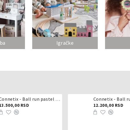
oba
Igračke
Connetix - Ball run pastel 106 delova
Connetix - Ball r
13.500,00 RSD
12.200,00 RSD