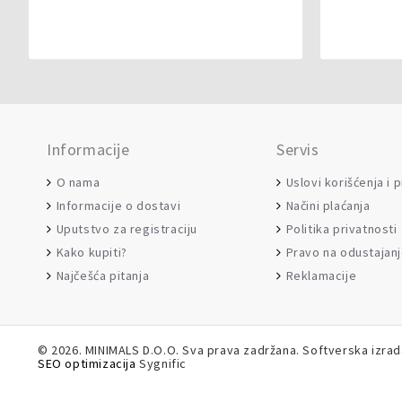
Informacije
Servis
O nama
Uslovi korišćenja i 
Informacije o dostavi
Načini plaćanja
Uputstvo za registraciju
Politika privatnosti
Kako kupiti?
Pravo na odustajan
Najčešća pitanja
Reklamacije
©
2026. MINIMALS D.O.O. Sva prava zadržana. Softverska izra
SEO optimizacija
Sygnific