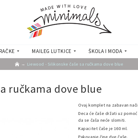
RAČKE
MAILEG LUTKICE
ŠKOLA I MODA
Liewood - Silikonske čaše sa ručkama dove blue
 sa ručkama dove blue
Ovaj komplet na zabavan nači
Deca će čaše držati uz pomoć
da se čaša neće slomiti.
Kapacitet čaše je 160 ml.
Pakovanje čine dve čaše.