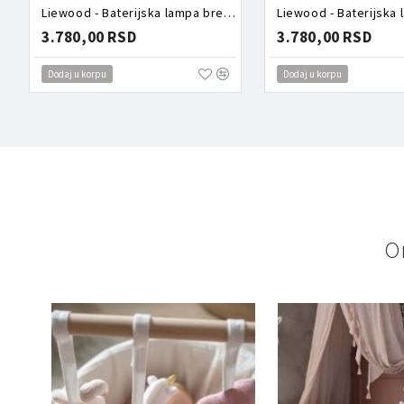
Liewood - Baterijska lampa breskvice
3.780,00 RSD
3.780,00 RSD
Dodaj u korpu
Dodaj u korpu
O