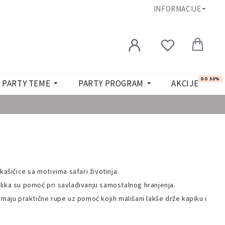
INFORMACIJE
DO 50%
PARTY TEME
PARTY PROGRAM
AKCIJE
kašičice sa motivima safari životinja.
lika su pomoć pri savlađivanju samostalnog hranjenja.
imaju praktične rupe uz pomoć kojih mališani lakše drže kapiku i