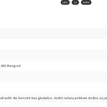
jelo
za
bebe
11000 Beograd
 odraslih. Ne koristiti kao glodalicu. Voditi računa prilikom dodira sa