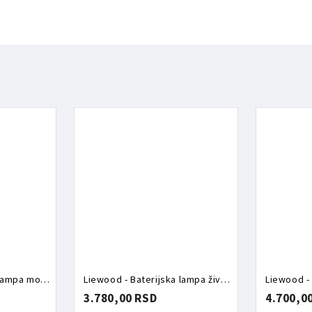
Liewood - Baterijska lampa morski svet
Liewood - Baterijska lampa životinje
Liewood -
3.780,00 RSD
4.700,0