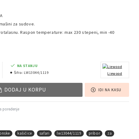
PA
 mašini za sudove.
ikrotalasnu. Raspon temperature: max 230 stepeni, min -40
NA STANJU
Šifra:
LW13044/1119
Liewood
DODAJ U KORPU
IDI NA KASU
a poređenje
konske
kašičice
safari
lw13044/1119
pribor
za