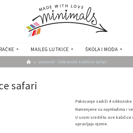
RAČKE
MAILEG LUTKICE
ŠKOLA I MODA
Liewood - Silikonske kašičice safari
ce safari
Pakovanje sadrži 4 silikonske 
Namenjene su najmlađima i ve
U svom središtu ove kašičice 
upravljaju njome.