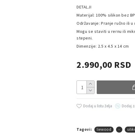
DETALJI
Materijal: 100% silikon bez B
Održavanje: Pranje ručno ili u
Mogu se staviti u rernu ili m
stepeni.
Dimenzije: 2.5 x 4.5 x 14 cm
2.990,00 RSD
Dodaj u listu želja
Dodaj z
Tagovi:
liewood
-
sili