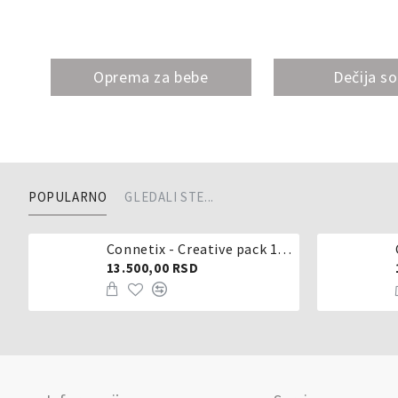
Oprema za bebe
Dečija s
POPULARNO
GLEDALI STE...
Connetix - Creative pack 102 dela
13.500,00 RSD