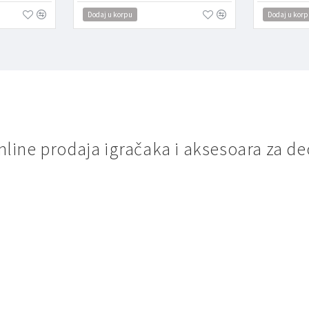
Dodaj u korpu
Dodaj u korp
nline prodaja igračaka i aksesoara za de