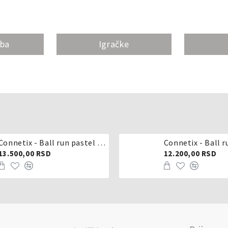
oba
Igračke
Connetix - Ball run pastel 106 delova
Connetix - Ball r
13.500,00 RSD
12.200,00 RSD