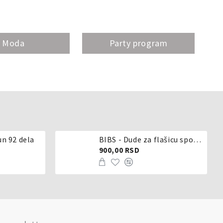
Moda
Party program
un 92 dela
BIBS - Dude za flašicu sporijeg, srednjeg ili brzog protoka - silikon
900,00 RSD