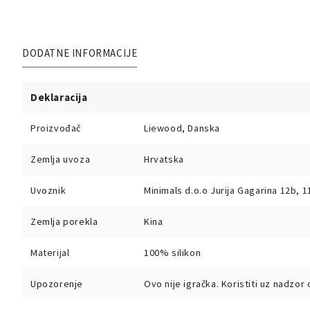
DODATNE INFORMACIJE
Deklaracija
Proizvođač
Liewood, Danska
Zemlja uvoza
Hrvatska
Uvoznik
Minimals d.o.o Jurija Gagarina 12b, 
Zemlja porekla
Kina
Materijal
100% silikon
Upozorenje
Ovo nije igračka. Koristiti uz nadzor