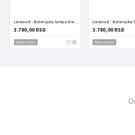
Liewood - Baterijska lampa breskvice
3.780,00 RSD
3.780,00 RSD
Dodaj u korpu
Dodaj u korpu
O