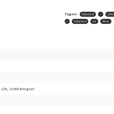
Tagovi:
liewood
-
zim
i
rukavice
za
decu
na 12b, 11000 Beograd