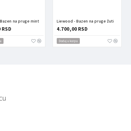
 Bazen na pruge mint
Liewood - Bazen na pruge žuti
0 RSD
4.700,00 RSD
u
Dodaj u korpu
cu