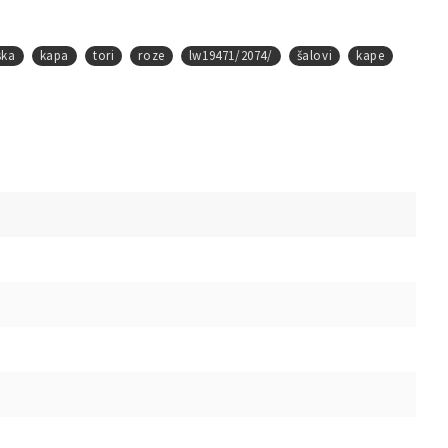
ska
kapa
tori
roze
lw19471/2074/
šalovi
kape