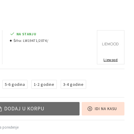
NA STANJU
Šifra:
LW19471/2074/
Liewood
5-6 godina
1-2 godine
3-4 godine
DODAJ U KORPU
IDI NA KASU
a poređenje