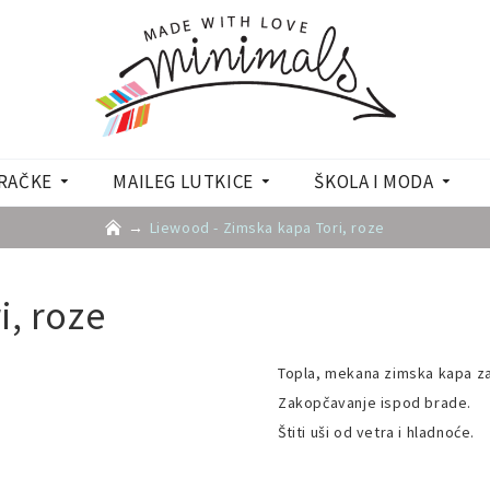
RAČKE
MAILEG LUTKICE
ŠKOLA I MODA
Liewood - Zimska kapa Tori, roze
i, roze
Topla, mekana zimska kapa za
Zakopčavanje ispod brade.
Štiti uši od vetra i hladnoće.