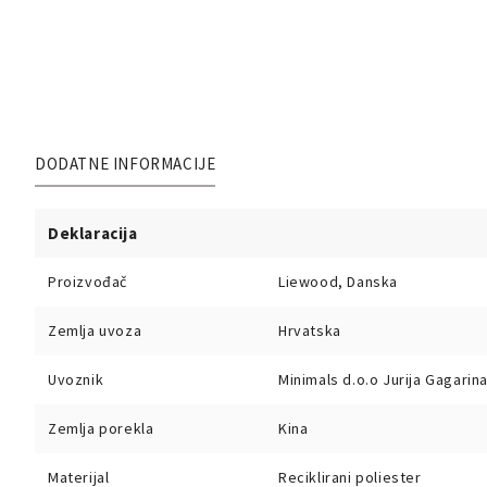
DODATNE INFORMACIJE
Deklaracija
Proizvođač
Liewood, Danska
Zemlja uvoza
Hrvatska
Uvoznik
Minimals d.o.o Jurija Gagari
Zemlja porekla
Kina
Materijal
Reciklirani poliester