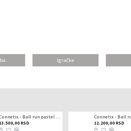
oba
Igračke
Connetix - Ball run pastel 106 delova
Connetix - Ball r
13.500,00 RSD
12.200,00 RSD