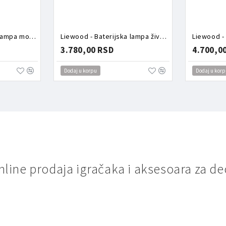
Liewood - Baterijska lampa morski svet
Liewood - Baterijska lampa životinje
Liewood -
3.780,00 RSD
4.700,0
Dodaj u korpu
Dodaj u korp
nline prodaja igračaka i aksesoara za de