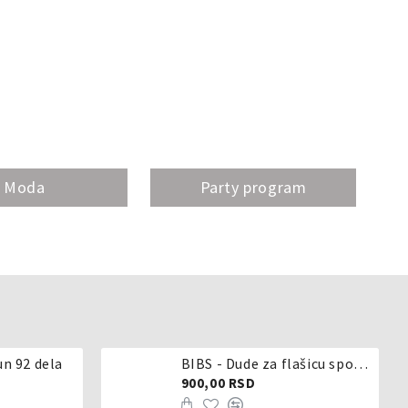
Moda
Party program
un 92 dela
BIBS - Dude za flašicu sporijeg, srednjeg ili brzog protoka - silikon
900,00 RSD