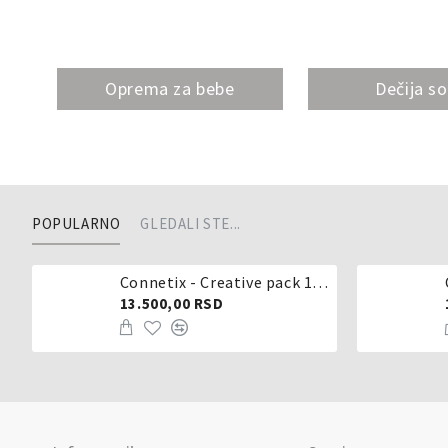
Oprema za bebe
Dečija s
POPULARNO
GLEDALI STE...
Connetix - Creative pack 102 dela
13.500,00 RSD