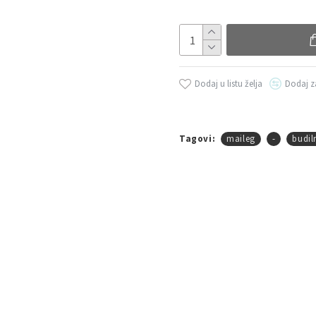
Dodaj u listu želja
Dodaj z
Tagovi:
maileg
-
budil