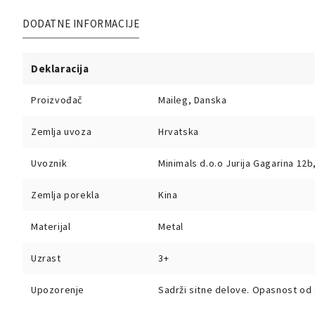
DODATNE INFORMACIJE
Deklaracija
Proizvođač
Maileg, Danska
Zemlja uvoza
Hrvatska
Uvoznik
Minimals d.o.o Jurija Gagarina 12
Zemlja porekla
Kina
Materijal
Metal
Uzrast
3+
Upozorenje
Sadrži sitne delove. Opasnost od 