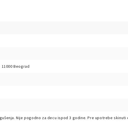
b, 11000 Beograd
gušenja. Nije pogodno za decu ispod 3 godine. Pre upotrebe skinuti 