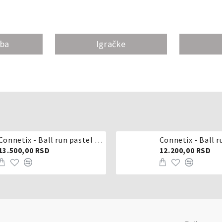
oba
Igračke
Connetix - Ball run pastel 106 delova
Connetix - Ball r
13.500,00 RSD
12.200,00 RSD