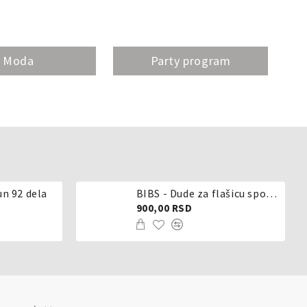
Moda
Party program
un 92 dela
BIBS - Dude za flašicu sporijeg, srednjeg ili brzog protoka - silikon
900,00 RSD