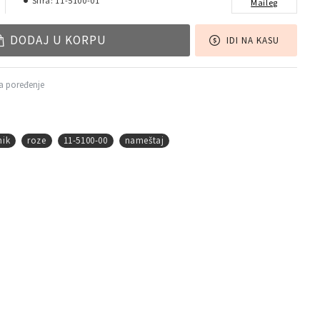
Šifra:
11-5100-01
Maileg
DODAJ U KORPU
IDI NA KASU
a poređenje
nik
roze
11-5100-00
nameštaj