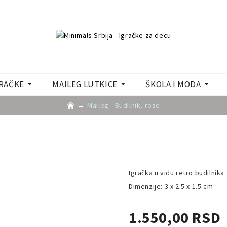
RAČKE
MAILEG LUTKICE
ŠKOLA I MODA
Maileg - Budilnik, roze
Igračka u vidu retro budilnika
Dimenzije: 3 x 2.5 x 1.5 cm
1.550,00 RSD