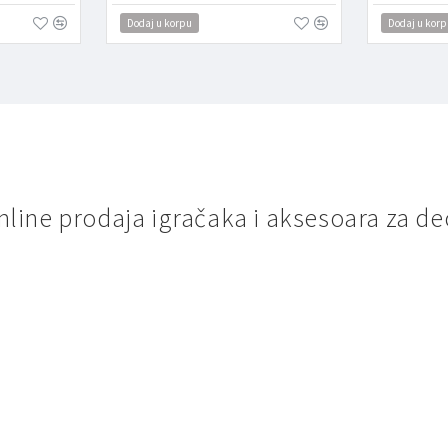
Dodaj u korpu
Dodaj u korp
nline prodaja igračaka i aksesoara za de