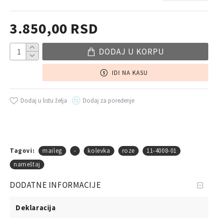
3.850,00 RSD
DODAJ U KORPU
IDI NA KASU
Dodaj u listu želja
Dodaj za poređenje
Tagovi:
maileg
-
kolevka
roze
11-4008-01
nameštaj
DODATNE INFORMACIJE
Deklaracija