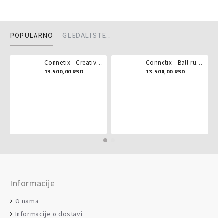
POPULARNO
GLEDALI STE...
Connetix - Creative pack 102 dela
Connetix - Ball run pastel 106 delova
13.500,00 RSD
13.500,00 RSD
Informacije
O nama
Informacije o dostavi