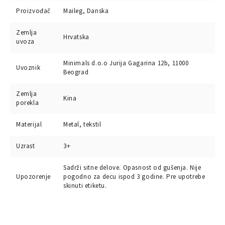
Proizvođač
Maileg, Danska
Zemlja
Hrvatska
uvoza
Minimals d.o.o Jurija Gagarina 12b, 11000
Uvoznik
Beograd
Zemlja
Kina
porekla
Materijal
Metal, tekstil
Uzrast
3+
Sadrži sitne delove. Opasnost od gušenja. Nije
Upozorenje
pogodno za decu ispod 3 godine. Pre upotrebe
skinuti etiketu.