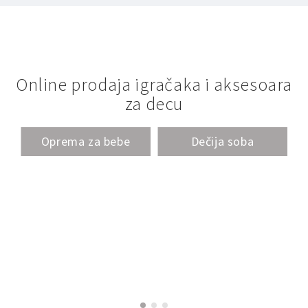
Online prodaja igračaka i aksesoara
za decu
Oprema za bebe
Dečija soba