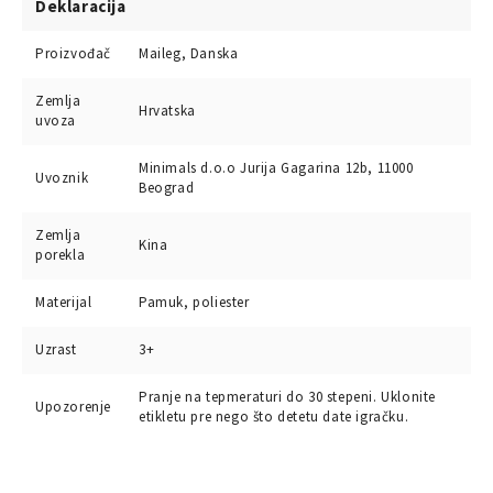
Deklaracija
Proizvođač
Maileg, Danska
Zemlja
Hrvatska
uvoza
Minimals d.o.o Jurija Gagarina 12b, 11000
Uvoznik
Beograd
Zemlja
Kina
porekla
Materijal
Pamuk, poliester
Uzrast
3+
Pranje na tepmeraturi do 30 stepeni. Uklonite
Upozorenje
etikletu pre nego što detetu date igračku.