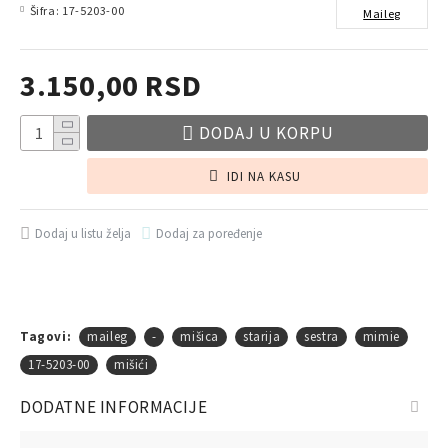
Šifra:
17-5203-00
Maileg
3.150,00 RSD
DODAJ U KORPU
IDI NA KASU
Dodaj u listu želja
Dodaj za poređenje
Tagovi:
maileg
-
mišica
starija
sestra
mimie
17-5203-00
mišići
DODATNE INFORMACIJE