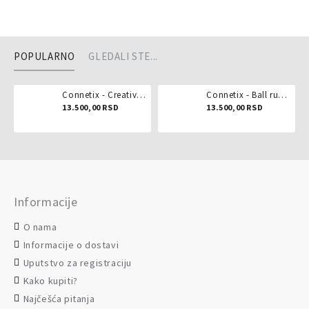
POPULARNO
GLEDALI STE...
Connetix - Creative pack 102 dela
Connetix - Ball run pastel 106 delova
13.500,00 RSD
13.500,00 RSD
Informacije
O nama
Informacije o dostavi
Uputstvo za registraciju
Kako kupiti?
Najčešća pitanja