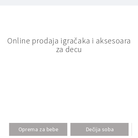
Online prodaja igračaka i aksesoara
za decu
Oprema za bebe
Dečija soba