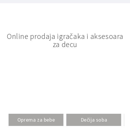
Online prodaja igračaka i aksesoara
za decu
Oprema za bebe
Dečija soba