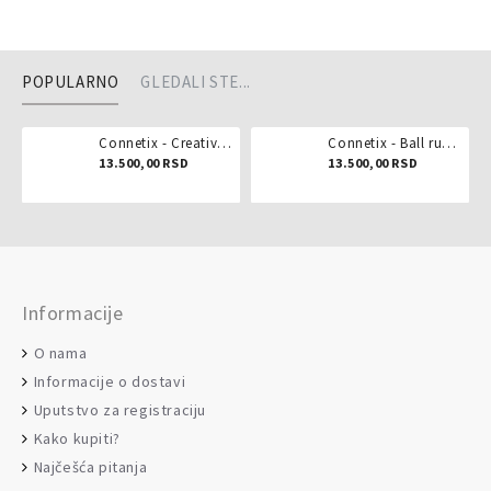
POPULARNO
GLEDALI STE...
Connetix - Creative pack 102 dela
Connetix - Ball run pastel 106 delova
13.500,00 RSD
13.500,00 RSD
Informacije
O nama
Informacije o dostavi
Uputstvo za registraciju
Kako kupiti?
Najčešća pitanja