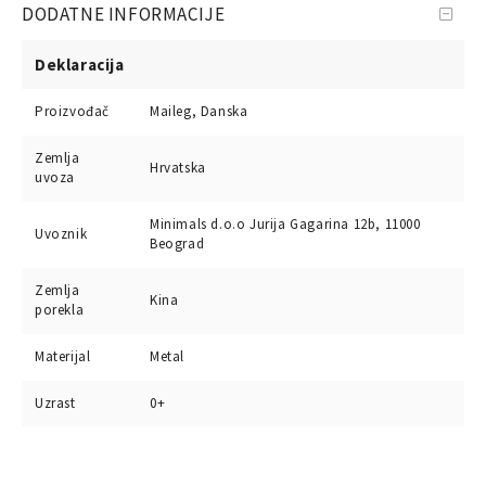
DODATNE INFORMACIJE
Deklaracija
Proizvođač
Maileg, Danska
Zemlja
Hrvatska
uvoza
Minimals d.o.o Jurija Gagarina 12b, 11000
Uvoznik
Beograd
Zemlja
Kina
porekla
Materijal
Metal
Uzrast
0+