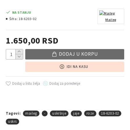
NA STANJU
Šifra:
18-6203-02
Maileg
1.650,00 RSD
DODAJ U KORPU
IDI NA KASU
Dodaj u listu želja
Dodaj za poređenje
Tagovi:
maileg
-
uskršnje
jaje
roze
18-6203-02
uskrs