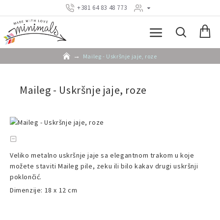
+381 64 83 48 773
Maileg - Uskršnje jaje, roze
Maileg - Uskršnje jaje, roze
Veliko metalno uskršnje jaje sa elegantnom trakom u koje
možete staviti Maileg pile, zeku ili bilo kakav drugi uskršnji
poklončić.
Dimenzije: 18 x 12 cm