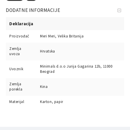
DODATNE INFORMACIJE
Deklaracija
Proizvođač
Meri Meri, Velika Britanija
Zemlja
Hrvatska
uvoza
Minimals d.o.o Jurija Gagarina 12b, 11000
Uvoznik
Beograd
Zemlja
Kina
porekla
Materijal
Karton, papir