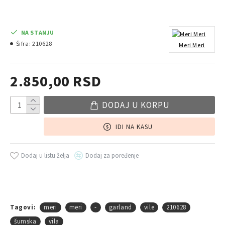
NA STANJU
Šifra:
210628
Meri Meri
2.850,00 RSD
DODAJ U KORPU
IDI NA KASU
Dodaj u listu želja
Dodaj za poređenje
Tagovi:
meri
meri
-
garland
vile
210628
šumska
vila