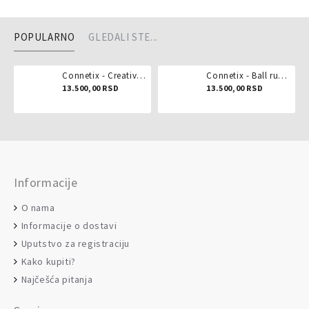
POPULARNO
GLEDALI STE...
Connetix - Creative pack 102 dela
Connetix - Ball run pastel 106 delova
13.500,00 RSD
13.500,00 RSD
Informacije
O nama
Informacije o dostavi
Uputstvo za registraciju
Kako kupiti?
Najčešća pitanja