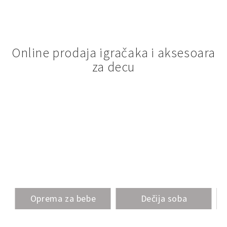
Online prodaja igračaka i aksesoara
za decu
Oprema za bebe
Dečija soba