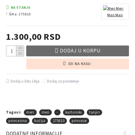
NA STANJU
Šifra:
275810
Meri Meri
1.300,00 RSD
DODAJ U KORPU
IDI NA KASU
Dodaj u listu želja
Dodaj za poređenje
Tagovi:
meri
meri
-
kartonski
tanjiri
princezina
kočija
275810
princeze
DODATNE INFORMACIJE