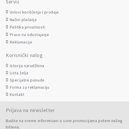
Servis
Uslovi korišćenja i prodaje
Načini plaćanja
Politika privatnosti
Pravo na odustajanje
Reklamacije
Korisnički nalog
Istorija narudžbina
Lista želja
Specijalne ponude
Forma za reklamaciju
Kontakt
Prijava na newsletter
Budite na vreme informisani o svim promocijama putem našeg
biltena.