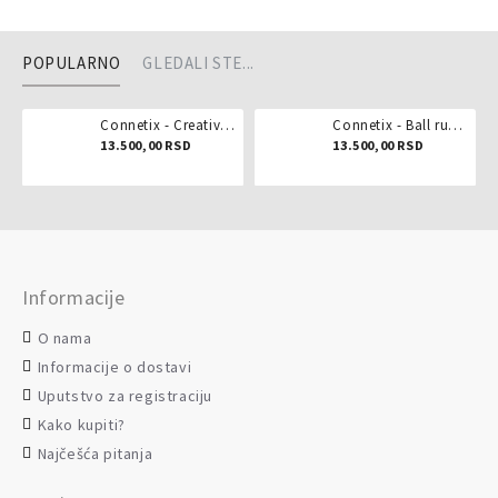
POPULARNO
GLEDALI STE...
Connetix - Creative pack 102 dela
Connetix - Ball run pastel 106 delova
13.500,00 RSD
13.500,00 RSD
Informacije
O nama
Informacije o dostavi
Uputstvo za registraciju
Kako kupiti?
Najčešća pitanja