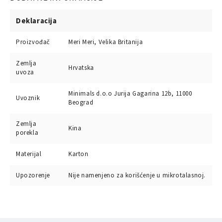
Deklaracija
Proizvođač
Meri Meri, Velika Britanija
Zemlja
Hrvatska
uvoza
Minimals d.o.o Jurija Gagarina 12b, 11000
Uvoznik
Beograd
Zemlja
Kina
porekla
Materijal
Karton
Upozorenje
Nije namenjeno za korišćenje u mikrotalasnoj.