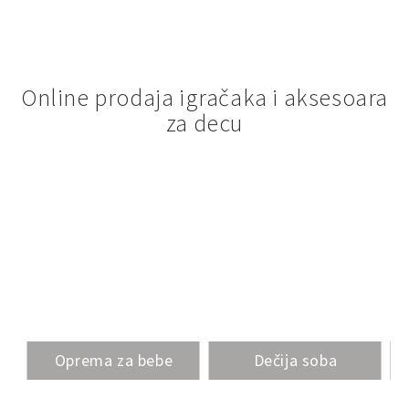
Online prodaja igračaka i aksesoara
za decu
Oprema za bebe
Dečija soba