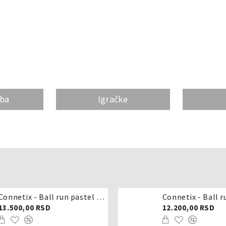
oba
Igračke
Connetix - Ball run pastel 106 delova
Connetix - Ball r
13.500,00 RSD
12.200,00 RSD