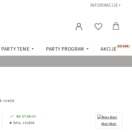
INFORMACIJE
DO 50%
PARTY TEME
PARTY PROGRAM
AKCIJE
jk cveće
NA STANJU
Šifra:
141859
Meri Meri