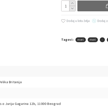
Dodaj u listu želja
Dodaj z
Tagovi:
meri
meri
-
elika Britanija
o.o Jurija Gagarina 12b, 11000 Beograd