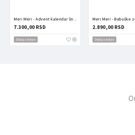
Meri Meri - Advent kalendar šnalice
Meri Meri - Babuške 
7.300,00 RSD
2.890,00 RSD
Dodaj u korpu
Dodaj u korpu
O