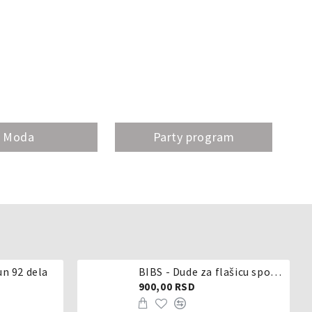
Moda
Party program
un 92 dela
BIBS - Dude za flašicu sporijeg, srednjeg ili brzog protoka - silikon
900,00 RSD