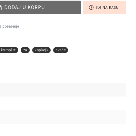
DODAJ U KORPU
IDI NA KASU
a poređenje
komplet
za
kapkejk
cveće