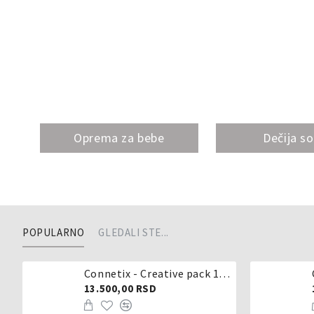
Oprema za bebe
Dečija s
POPULARNO
GLEDALI STE...
Connetix - Creative pack 102 dela
13.500,00 RSD