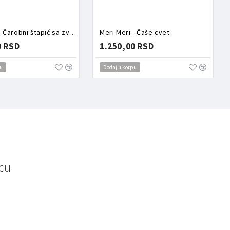
Meri Meri - Čarobni štapić sa zvezdom
Meri Meri - Čaše cvet
0 RSD
1.250,00 RSD
u
Dodaj u korpu
cu