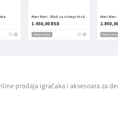
zeke
Meri Meri - Blok za crtanje Krcko Oraščić
1.450,00 RSD
2.850,0
Dodaj u korpu
Dodaj u korp
nline prodaja igračaka i aksesoara za de