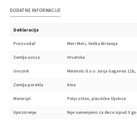
DODATNE INFORMACIJE
Deklaracija
Proizvođač
Meri Meri, Velika Britanija
Zemlja uvoza
Hrvatska
Uvoznik
Minimals d.o.o Jurija Gagarina 12b
Zemlja porekla
Kina
Materijal
Polycotton, plastične šljokice
Upozorenje
Nije namenjeno za decu ispod 3 god