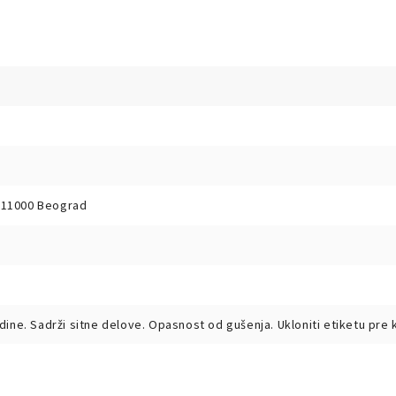
, 11000 Beograd
ine. Sadrži sitne delove. Opasnost od gušenja. Ukloniti etiketu pre k