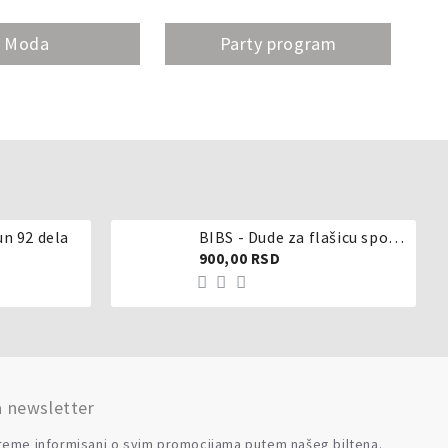
Moda
Party program
un 92 dela
BIBS - Dude za flašicu sporijeg, srednjeg ili brzog protoka - silikon
900,00 RSD
a newsletter
reme informisani o svim promocijama putem našeg biltena.