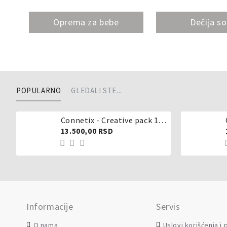
Oprema za bebe
Dečija s
POPULARNO
GLEDALI STE...
Connetix - Creative pack 102 dela
13.500,00 RSD
Informacije
Servis
O nama
Uslovi korišćenja i