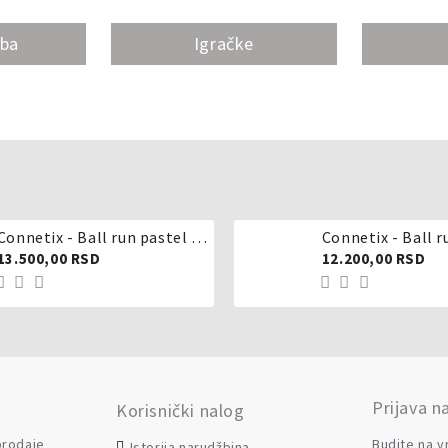
oba
Igračke
Connetix - Ball run pastel 106 delova
Connetix - Ball r
13.500,00 RSD
12.200,00 RSD
Prijava n
Korisnički nalog
 prodaje
Budite na v
Istorija narudžbina