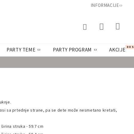
INFORMACIJE
DO 
PARTY TEME
PARTY PROGRAM
AKCIJE
uknje.
 nosi sa prtednje strane, pa se dete može nesmetano kretati,
 širina struka - 59.7 cm