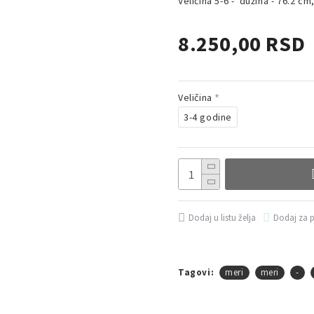
Veličina 5-6 - dužina - 76.2 cm,
8.250,00 RSD
Veličina
3-4 godine
Dodaj u listu želja
Dodaj za 
Tagovi:
meri
meri
-