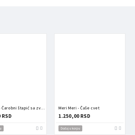
Meri Meri - Čarobni štapić sa zvezdom
Meri Meri - Čaše cvet
0 RSD
1.250,00 RSD
u
Dodaj u korpu