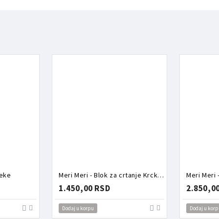
zeke
Meri Meri - Blok za crtanje Krcko Oraščić
1.450,00 RSD
2.850,0
Dodaj u korpu
Dodaj u korp