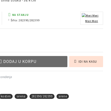
 širina struka - 58.4 cm
NA STANJU
Šifra:
282390/282399
Meri Meri
DODAJ U KORPU
IDI NA KASU
poređenje
kostim
sirena
282390/282399
sirene