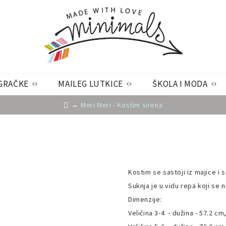
GRAČKE
MAILEG LUTKICE
ŠKOLA I MODA
Meri Meri - Kostim sirena
Kostim se sastoji iz majice i s
Suknja je u vidu repa koji se
Dimenzije:
Veličina 3-4 - dužina - 57.2 cm,