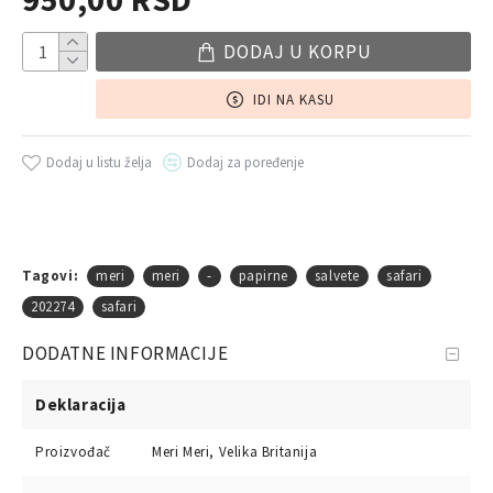
DODAJ U KORPU
IDI NA KASU
Dodaj u listu želja
Dodaj za poređenje
Tagovi:
meri
meri
-
papirne
salvete
safari
202274
safari
DODATNE INFORMACIJE
Deklaracija
Proizvođač
Meri Meri, Velika Britanija