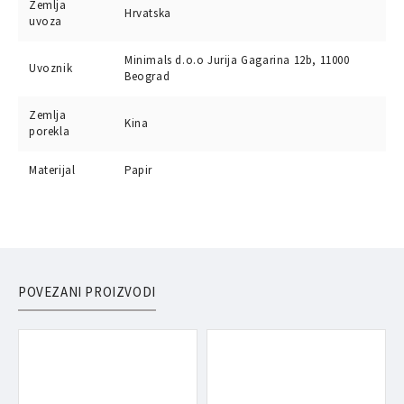
Zemlja
Hrvatska
uvoza
Minimals d.o.o Jurija Gagarina 12b, 11000
Uvoznik
Beograd
Zemlja
Kina
porekla
Materijal
Papir
POVEZANI PROIZVODI