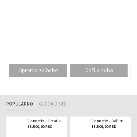
Oprema za bebe
Dečija soba
POPULARNO
GLEDALI STE...
Connetix - Creative pack 102 dela
Connetix - Ball run pastel 106 delova
13.500,00 RSD
13.500,00 RSD