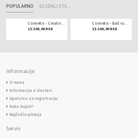
POPULARNO
GLEDALI STE...
Connetix - Creative pack 102 dela
Connetix - Ball run pastel 106 delova
13.500,00 RSD
13.500,00 RSD
Informacije
O nama
Informacije o dostavi
Uputstvo za registraciju
Kako kupiti?
Najčešća pitanja
Servis