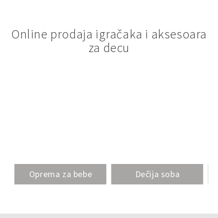
Online prodaja igračaka i aksesoara
za decu
Oprema za bebe
Dečija soba