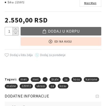
Šifra:
225972
Meri Meri
2.550,00 RSD
DODAJ U KORPU
IDI NA KASU
Dodaj u listu želja
Dodaj za poređenje
Tagovi:
meri
meri
-
šnale
za
kosu
karirane
mašne
225972
ukrasi
za
kosu
DODATNE INFORMACIJE