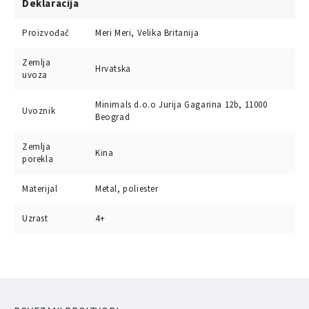
Deklaracija
Proizvođač
Meri Meri, Velika Britanija
Zemlja
Hrvatska
uvoza
Minimals d.o.o Jurija Gagarina 12b, 11000
Uvoznik
Beograd
Zemlja
Kina
porekla
Materijal
Metal, poliester
Uzrast
4+