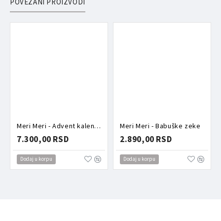
POVEZANI PROIZVODI
Meri Meri - Advent kalendar šnalice
Meri Meri - Babuške zeke
7.300,00 RSD
2.890,00 RSD
Dodaj u korpu
Dodaj u korpu