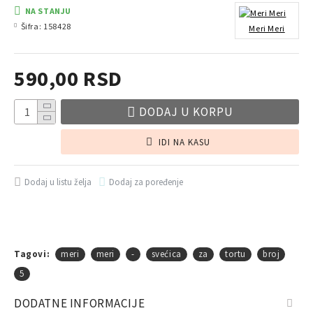
NA STANJU
Šifra:
158428
Meri Meri
590,00 RSD
DODAJ U KORPU
IDI NA KASU
Dodaj u listu želja
Dodaj za poređenje
Tagovi:
meri
meri
-
svećica
za
tortu
broj
5
DODATNE INFORMACIJE