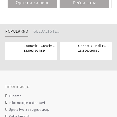
Oprema za bebe
Dečija soba
POPULARNO
GLEDALI STE...
Connetix - Creative pack 102 dela
Connetix - Ball run pastel 106 delova
13.500,00 RSD
13.500,00 RSD
Informacije
O nama
Informacije o dostavi
Uputstvo za registraciju
Kako kupiti?