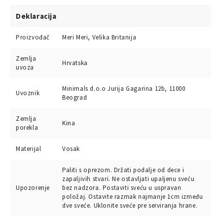
Deklaracija
Proizvođač
Meri Meri, Velika Britanija
Zemlja
Hrvatska
uvoza
Minimals d.o.o Jurija Gagarina 12b, 11000
Uvoznik
Beograd
Zemlja
Kina
porekla
Materijal
Vosak
Paliti s oprezom. Držati podalje od dece i
zapaljivih stvari. Ne ostavljati upaljenu sveću
Upozorenje
bez nadzora. Postaviti sveću u uspravan
položaj. Ostavite razmak najmanje 1cm između
dve sveće. Uklonite sveće pre serviranja hrane.