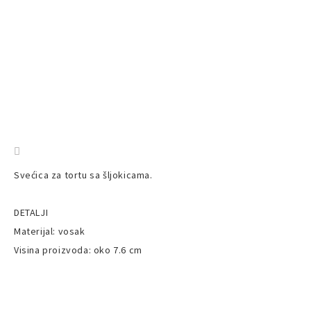
Svećica za tortu sa šljokicama.
DETALJI
Materijal: vosak
Visina proizvoda: oko 7.6 cm