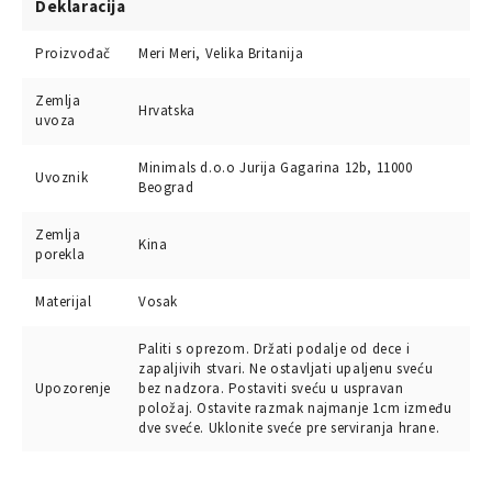
Deklaracija
Proizvođač
Meri Meri, Velika Britanija
Zemlja
Hrvatska
uvoza
Minimals d.o.o Jurija Gagarina 12b, 11000
Uvoznik
Beograd
Zemlja
Kina
porekla
Materijal
Vosak
Paliti s oprezom. Držati podalje od dece i
zapaljivih stvari. Ne ostavljati upaljenu sveću
Upozorenje
bez nadzora. Postaviti sveću u uspravan
položaj. Ostavite razmak najmanje 1cm između
dve sveće. Uklonite sveće pre serviranja hrane.