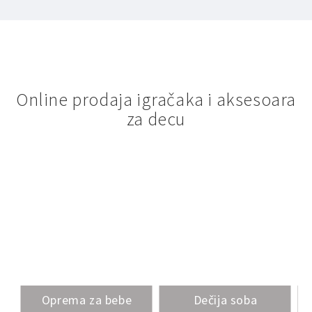
Online prodaja igračaka i aksesoara
za decu
Oprema za bebe
Dečija soba