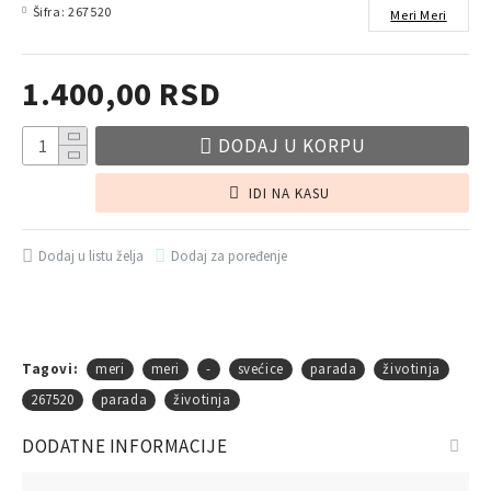
Šifra:
267520
Meri Meri
1.400,00 RSD
DODAJ U KORPU
IDI NA KASU
Dodaj u listu želja
Dodaj za poređenje
Tagovi:
meri
meri
-
svećice
parada
životinja
267520
parada
životinja
DODATNE INFORMACIJE