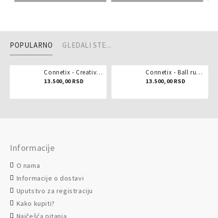
POPULARNO
GLEDALI STE...
Connetix - Creative pack 102 dela
Connetix - Ball run pastel 106 delova
13.500,00 RSD
13.500,00 RSD
Informacije
O nama
Informacije o dostavi
Uputstvo za registraciju
Kako kupiti?
Najčešća pitanja