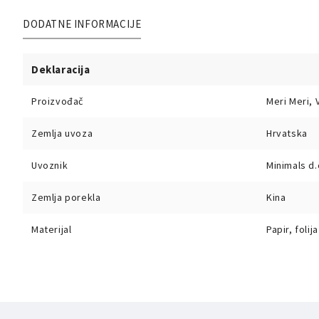
DODATNE INFORMACIJE
Deklaracija
Proizvođač
Meri Meri, V
Zemlja uvoza
Hrvatska
Uvoznik
Minimals d.
Zemlja porekla
Kina
Materijal
Papir, folija