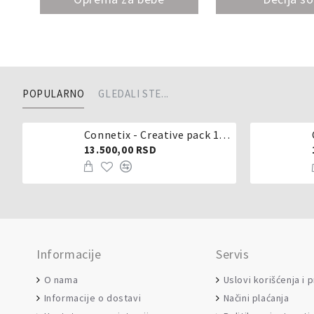
POPULARNO
GLEDALI STE...
Connetix - Creative pack 102 dela
13.500,00 RSD
Informacije
Servis
O nama
Uslovi korišćenja i 
Informacije o dostavi
Načini plaćanja