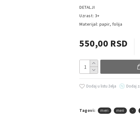
DETALJI
Uzrast: 3+
Materijal: papir, folija
550,00 RSD
Dodaj u listu želja
Dodaj z
Tagovi:
meri
meri
-