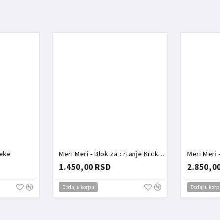
zeke
Meri Meri - Blok za crtanje Krcko Oraščić
1.450,00 RSD
2.850,0
Dodaj u korpu
Dodaj u korp