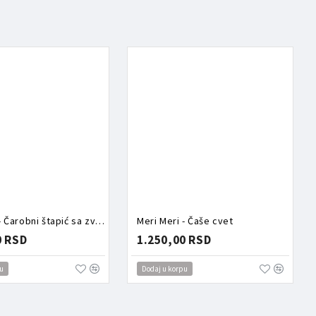
Meri Meri - Čarobni štapić sa zvezdom
Meri Meri - Čaše cvet
0 RSD
1.250,00 RSD
u
Dodaj u korpu