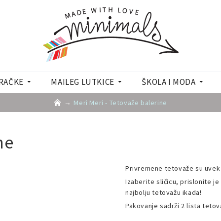
RAČKE
MAILEG LUTKICE
ŠKOLA I MODA
Meri Meri - Tetovaže balerine
ne
Privremene tetovaže su uvek 
Izaberite sličicu, prislonite 
najbolju tetovažu ikada!
Pakovanje sadrži 2 lista tetov