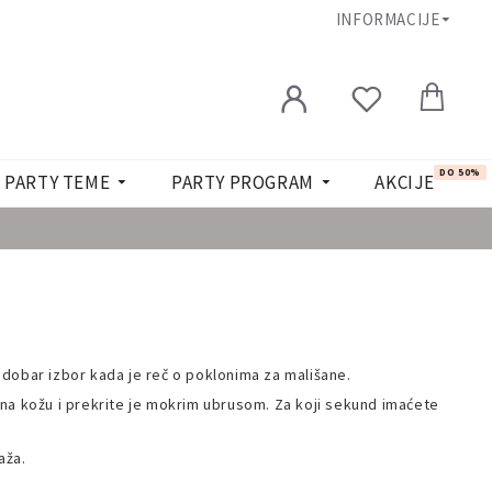
INFORMACIJE
DO 50%
PARTY TEME
PARTY PROGRAM
AKCIJE
dobar izbor kada je reč o poklonima za mališane.
je na kožu i prekrite je mokrim ubrusom. Za koji sekund imaćete
aža.