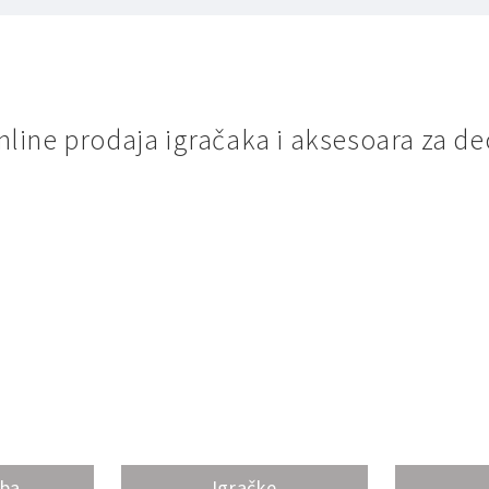
nline prodaja igračaka i aksesoara za de
oba
Igračke