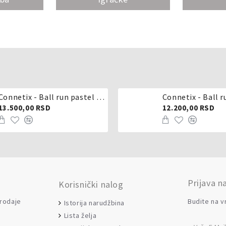
Connetix - Ball run pastel 106 delova
Connetix - Ball r
13.500,00 RSD
12.200,00 RSD
Prijava n
Korisnički nalog
prodaje
Budite na v
Istorija narudžbina
Lista želja