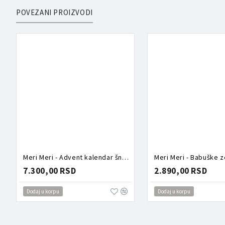
POVEZANI PROIZVODI
Meri Meri - Advent kalendar šnalice
Meri Meri - Babuške 
7.300,00 RSD
2.890,00 RSD
Dodaj u korpu
Dodaj u korpu