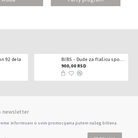
un 92 dela
BIBS - Dude za flašicu sporijeg, srednjeg ili brzog protoka - silikon
900,00 RSD
a newsletter
reme informisani o svim promocijama putem našeg biltena.