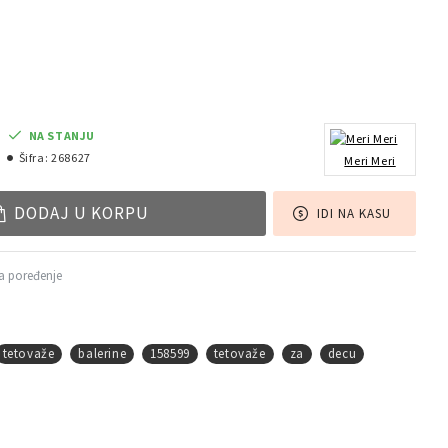
NA STANJU
Šifra:
268627
Meri Meri
DODAJ U KORPU
IDI NA KASU
a poređenje
tetovaže
balerine
158599
tetovaže
za
decu