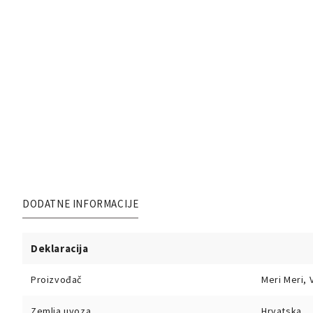
DODATNE INFORMACIJE
Deklaracija
Proizvođač
Meri Meri, V
Zemlja uvoza
Hrvatska