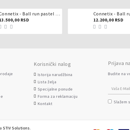
Connetix - Ball run pastel 106 delova
Connetix - Ball r
13.500,00 RSD
12.200,00 RSD
Prijava n
Korisnički nalog
 prodaje
Budite na v
Istorija narudžbina
Lista želja
Specijalne ponude
Forma za reklamaciju
je
Slažem 
Kontakt
da
STIV Solutions
.