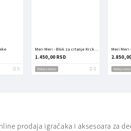
zeke
Meri Meri - Blok za crtanje Krcko Oraščić
1.450,00 RSD
2.850,0
Dodaj u korpu
Dodaj u korp
nline prodaja igračaka i aksesoara za de