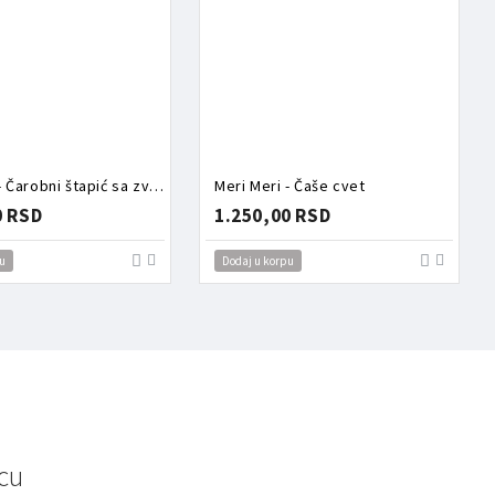
Meri Meri - Čarobni štapić sa zvezdom
Meri Meri - Čaše cvet
0 RSD
1.250,00 RSD
u
Dodaj u korpu
cu