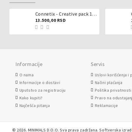
Connetix - Creative pack 102 dela
13.500,00 RSD
Informacije
Servis
O nama
Uslovi korišćenja i
Informacije o dostavi
Načini plaćanja
Uputstvo za registraciju
Politika privatnosti
Kako kupiti?
Pravo na odustajan
Najčešća pitanja
Reklamacije
©
2026. MINIMALS D.O.O. Sva prava zadržana. Softverska izra