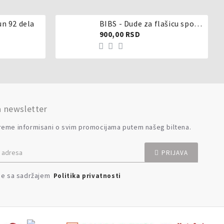
un 92 dela
BIBS - Dude za flašicu sporijeg, srednjeg ili brzog protoka - silikon
900,00 RSD
a newsletter
reme informisani o svim promocijama putem našeg biltena.
PRIJAVA
se sa sadržajem
Politika privatnosti