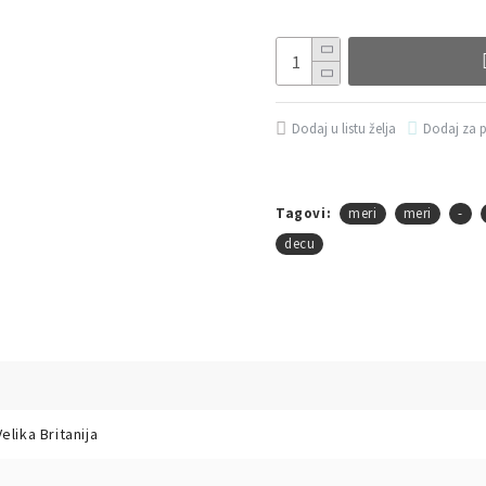
Dodaj u listu želja
Dodaj za 
Tagovi:
meri
meri
-
decu
elika Britanija