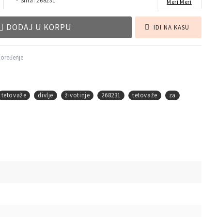
Šifra:
268231
Meri Meri
DODAJ U KORPU
IDI NA KASU
poređenje
tetovaže
divlje
životinje
268231
tetovaže
za