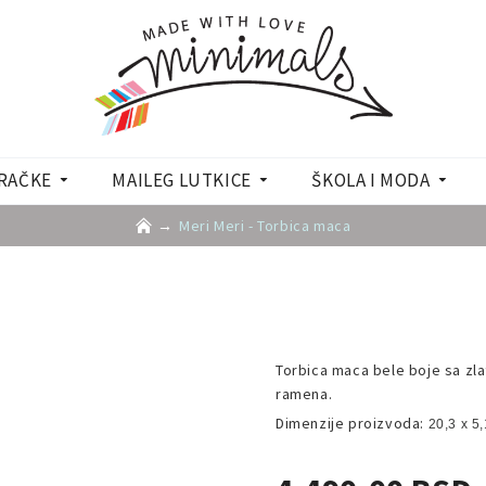
RAČKE
MAILEG LUTKICE
ŠKOLA I MODA
Meri Meri - Torbica maca
Torbica maca bele boje sa zlat
ramena.
Dimenzije proizvoda:
20,3 x 5