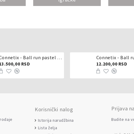
Connetix - Ball run pastel 106 delova
Connetix - Ball r
13.500,00 RSD
12.200,00 RSD
Prijava n
Korisnički nalog
prodaje
Budite na v
Istorija narudžbina
Lista želja