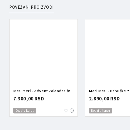
POVEZANI PROIZVODI
Meri Meri - Advent kalendar šnalice
Meri Meri - Babuške 
7.300,00 RSD
2.890,00 RSD
Dodaj u korpu
Dodaj u korpu