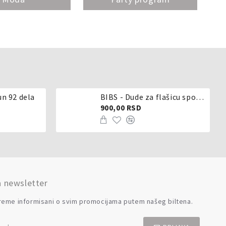
un 92 dela
BIBS - Dude za flašicu sporijeg, srednjeg ili brzog protoka - silikon
900,00 RSD
a newsletter
reme informisani o svim promocijama putem našeg biltena.