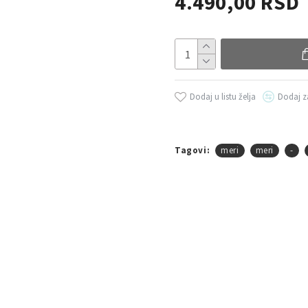
4.490,00 RSD
Dodaj u listu želja
Dodaj z
Tagovi:
meri
meri
-