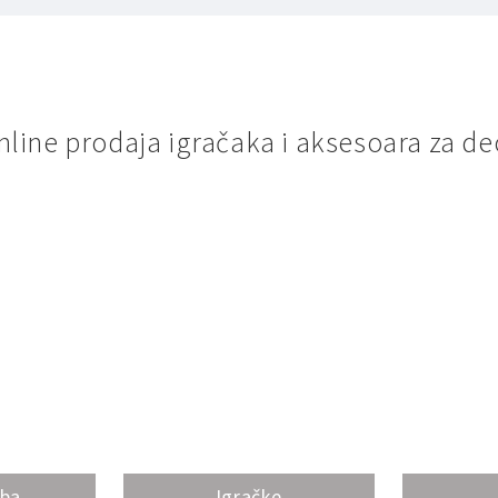
nline prodaja igračaka i aksesoara za de
oba
Igračke