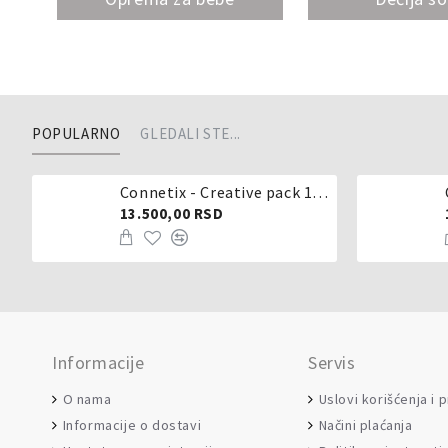
POPULARNO
GLEDALI STE...
Connetix - Creative pack 102 dela
13.500,00 RSD
Informacije
Servis
O nama
Uslovi korišćenja i 
Informacije o dostavi
Načini plaćanja