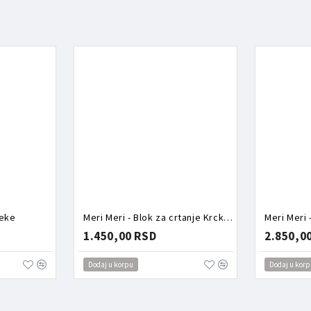
zeke
Meri Meri - Blok za crtanje Krcko Oraščić
1.450,00 RSD
2.850,0
Dodaj u korpu
Dodaj u korp