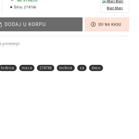
NA STANJU
Šifra:
274766
Meri Meri
DODAJ U KORPU
IDI NA KASU
a poređenje
torbica
maca
274766
torbice
za
decu