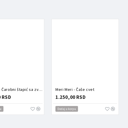
Meri Meri - Čarobni štapić sa zvezdom
Meri Meri - Čaše cvet
0 RSD
1.250,00 RSD
u
Dodaj u korpu