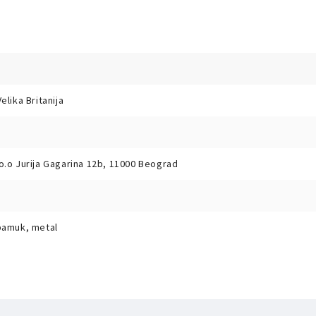
elika Britanija
o.o Jurija Gagarina 12b, 11000 Beograd
 pamuk, metal