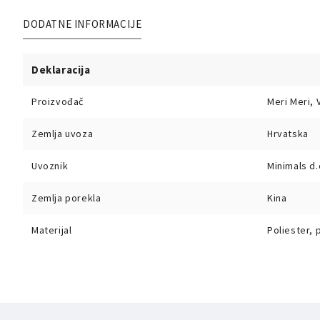
DODATNE INFORMACIJE
Deklaracija
Proizvođač
Meri Meri, V
Zemlja uvoza
Hrvatska
Uvoznik
Minimals d.
Zemlja porekla
Kina
Materijal
Poliester,