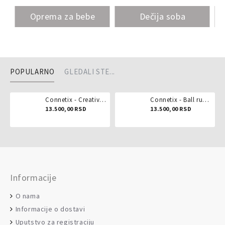
Oprema za bebe
Dečija soba
POPULARNO
GLEDALI STE...
Connetix - Creative pack 102 dela
Connetix - Ball run pastel 106 delova
13.500,00 RSD
13.500,00 RSD
Informacije
O nama
Informacije o dostavi
Uputstvo za registraciju