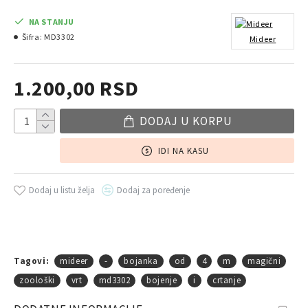
NA STANJU
Šifra:
MD3302
Mideer
1.200,00 RSD
DODAJ U KORPU
IDI NA KASU
Dodaj u listu želja
Dodaj za poređenje
Tagovi:
mideer
-
bojanka
od
4
m
magični
zoološki
vrt
md3302
bojenje
i
crtanje