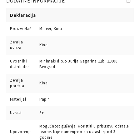
DODATNE INFORMACIJE
Deklaracija
Proizvođač
Mideer, Kina
Zemlja
Kina
uvoza
Uvoznik i
Minimals d.o.o Jurija Gagarina 12b, 11000
distributer
Beograd
Zemlja
Kina
porekla
Materijal
Papir
Uzrast
3+
Mogućnost gušenja. Koristiti u prisustvu odrasle
Upozorenje
osobe. Nije namenjeno za uzrast ispod 3
godine.